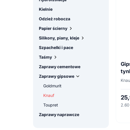
Kielnie
Odzież robocza
Papier ścierny
Silikony, piany, kleje
Gąbki
Szpachelki i pace
Siatki
Akcesoria
Taśmy
Kleje i uszczelniacze
Gip
Zaprawy cementowe
Piany
Centerflex
tyn
Zaprawy gipsowe
Silikony i akryle
Pakowe
Gol
Knau
Goldmurit
Knauf
25
Toupret
2.60 
Zaprawy naprawcze