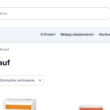
O firmie
Sklepy stacjonarne
Hurto
Knauf
auf