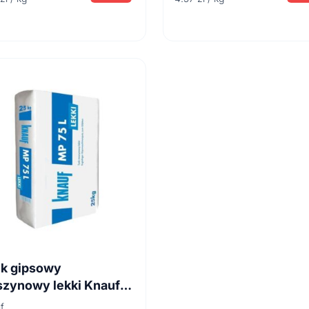
k gipsowy
zynowy lekki Knauf
5 L 30 kg
f