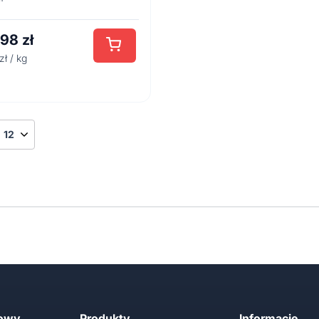
,98
zł
zł / kg
towy
Produkty
Informacje