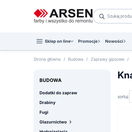
Wyszukiwarka
produktów
Sklep on line
Promocje
Nowości
Strona główna
/
Budowa
/
Zaprawy gipsowe
/
Kn
BUDOWA
Dodatki do zapraw
sortuj:
Drabiny
Fugi
Glazurnictwo
Hydroizolacja
Przyssawki