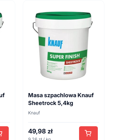
uf
Masa szpachlowa Knauf
Sheetrock 5,4kg
Knauf
49,98
zł
9.26 zł / kg