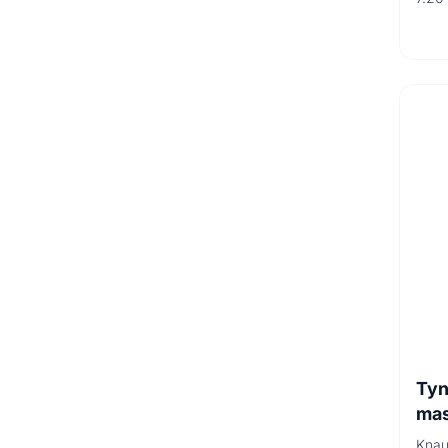
Tyn
mas
MP7
Knau