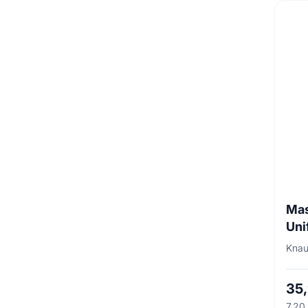
Mas
Uni
Knau
35
7.20 