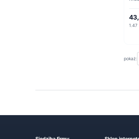
43
1.47 
pokaż:
Siedziba firmy
Sklep interne