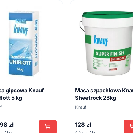
a gipsowa Knauf
Masa szpachlowa Kna
flott 5 kg
Sheetrock 28kg
f
Knauf
,98
zł
128
zł
zł / kg
4.57 zł / kg