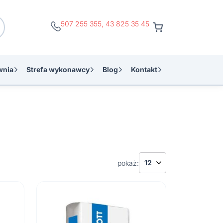
507 255 355
,
43 825 35 45
wnia
Strefa wykonawcy
Blog
Kontakt
pokaż: