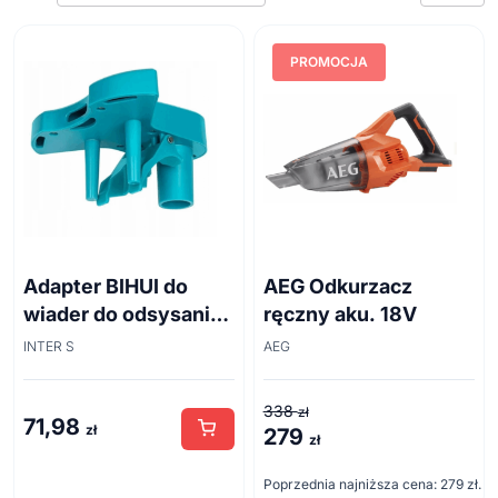
Frezarki
Myjki ciśnieniowe
PROMOCJA
Odkurzacze
Opalarki
Pilarki
Pozostałe
Łańcuchowe
Szlifierki
Szablaste
Wiertarki i wkrętarki
Tarczowe
Kątowe
Adapter BIHUI do
AEG Odkurzacz
Wyrzynarki
Mimośrodowe
wiader do odsysania
ręczny aku. 18V
Zakrętarki i klucze udarowe
Oscylacyjne
pyłu z wiader
INTER S
AEG
Narzędzia pomiarowe
Taśmowe
Narzędzia ręczne
338
zł
71,98
zł
279
Pierwotna
Aktualna
zł
cena
cena
Poprzednia najniższa cena:
279
zł
.
wynosiła:
wynosi: