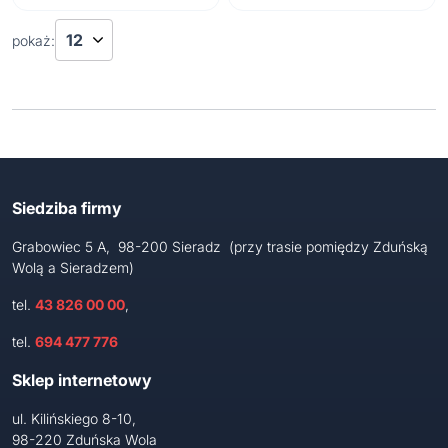
648 zł.
599 zł.
pokaż:
Siedziba firmy
Grabowiec 5 A, 98-200 Sieradz (przy trasie pomiędzy Zduńską
Wolą a Sieradzem)
tel.
43 826 00 00
,
tel.
694 477 776
Sklep internetowy
ul. Kilińskiego 8-10,
98-220 Zduńska Wola