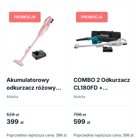
338 zł.
279 zł.
PROMOCJA
PROMOCJA
Akumulatorowy
COMBO 2 Odkurzacz
odkurzacz różowy
CL180FD +
CL108FDSAP
dmuchawa UB100D
Makita
Makita
528
798
zł
zł
399
599
Pierwotna
Aktualna
Pierwotna
Aktualna
zł
zł
cena
cena
cena
cena
Poprzednia najniższa cena:
399
zł
.
Poprzednia najniższa cena:
599
zł
.
wynosiła:
wynosi:
wynosiła:
wynosi: