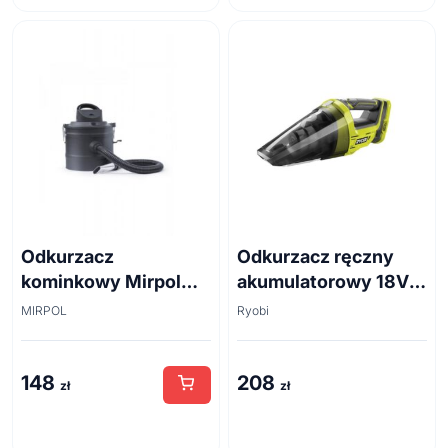
1
999 zł.
348 zł.
229 zł.
448 zł.
Odkurzacz
Odkurzacz ręczny
kominkowy Mirpol
akumulatorowy 18V
Mir-Vc2 800W
R18HV-0 RYOBI
MIRPOL
Ryobi
148
208
zł
zł