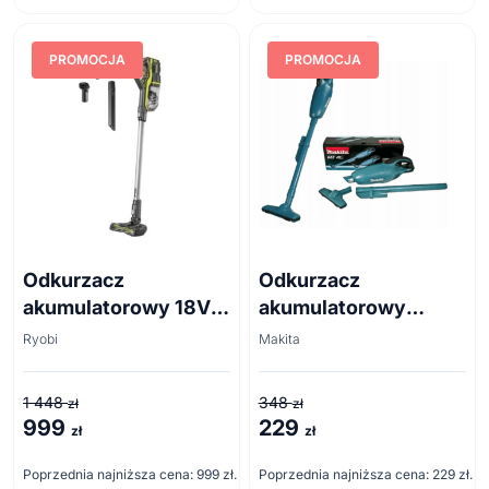
528 zł.
399 zł.
798 zł.
599 zł.
PROMOCJA
PROMOCJA
Odkurzacz
Odkurzacz
akumulatorowy 18V
akumulatorowy
R18SV7-140G RYOBI
Makita DCL180Z 30
Ryobi
Makita
W 18V
1 448
348
zł
zł
999
229
Pierwotna
Aktualna
Pierwotna
Aktualna
zł
zł
cena
cena
cena
cena
Poprzednia najniższa cena:
999
zł
.
Poprzednia najniższa cena:
229
zł
.
wynosiła:
wynosi:
wynosiła:
wynosi: