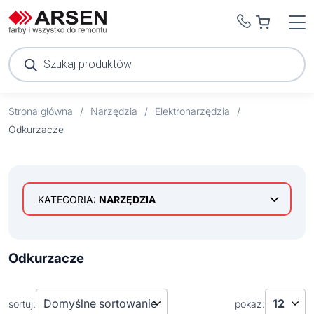
Wyszukiwarka
produktów
Strona główna
/
Narzędzia
/
Elektronarzędzia
/
Odkurzacze
KATEGORIA:
NARZĘDZIA
Akcesoria warsztatowe
Elektronarzędzia
Odkurzacze
Akcesoria narzędziowe
Akumulatory i ładowarki
sortuj:
pokaż: