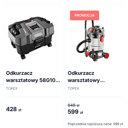
PROMOCJA
Odkurzacz
Odkurzacz
warsztatowy 58G105
warsztatowy
Energy+ 18V, Li-Ion,
Graphite 59G607
TOPEX
TOPEX
10 L, bez akumulatora
1500W
648
zł
428
zł
599
Pierwotna
Aktualna
zł
cena
cena
Poprzednia najniższa cena:
599
zł
.
wynosiła:
wynosi: