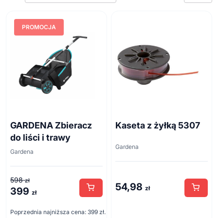
Akcesoria
PROMOCJA
Dmuchawy
Kosiarki
Nożyce do żywopłotu
Roboty koszące
Grillowanie
Hamaki i huśtawki
Kanalizacja Zewnętrzna
GARDENA Zbieracz
Kaseta z żyłką 5307
do liści i trawy
Materiały siewne
Gardena
Gardena
Meble i akcesoria turystyczne
Meble ogrodowe
598
zł
54,98
Na szkodniki
zł
399
Pierwotna
Aktualna
zł
cena
cena
Narzędzia ogrodowe
Poprzednia najniższa cena:
399
zł
.
wynosiła:
wynosi: