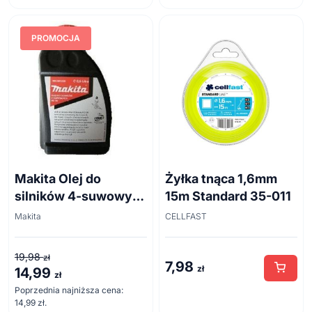
Wieszaki na narzędzia
Wycinaki do chwastów
PROMOCJA
Makita Olej do
Żyłka tnąca 1,6mm
silników 4-suwowych
15m Standard 35-011
HD30 0,6 l
Makita
CELLFAST
19,98
zł
7,98
zł
14,99
Pierwotna
Aktualna
zł
cena
cena
Poprzednia najniższa cena:
14,99
zł
.
wynosiła:
wynosi: