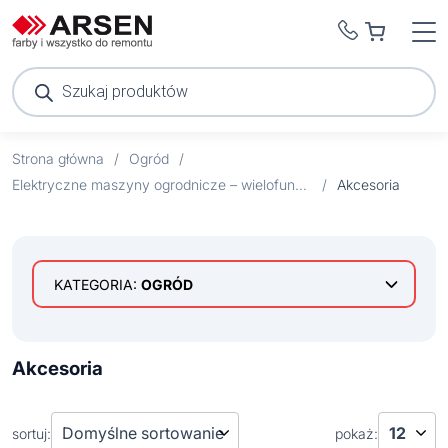
Wyszukiwarka
produktów
Strona główna
/
Ogród
/
Elektryczne maszyny ogrodnicze – wielofunkcyjne urządzenia
/
Akcesoria
KATEGORIA:
OGRÓD
Baseny ogrodowe ze stelażem
Dekoracje
Akcesoria do czyszczenia basenu ogrodowego
Akcesoria
Drewniane palisady ogrodowe
Baseny
Elektryczne maszyny ogrodnicze –
sortuj:
pokaż:
wielofunkcyjne urządzenia