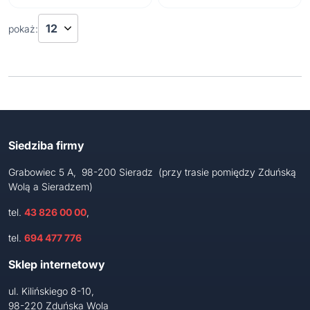
19,98 zł.
14,99 zł.
pokaż:
Siedziba firmy
Grabowiec 5 A, 98-200 Sieradz (przy trasie pomiędzy Zduńską
Wolą a Sieradzem)
tel.
43 826 00 00
,
tel.
694 477 776
Sklep internetowy
ul. Kilińskiego 8-10,
98-220 Zduńska Wola