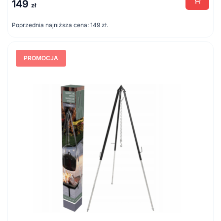
149
Pierwotna
Aktualna
zł
cena
cena
Poprzednia najniższa cena:
149
zł
.
wynosiła:
wynosi:
298 zł.
149 zł.
PROMOCJA