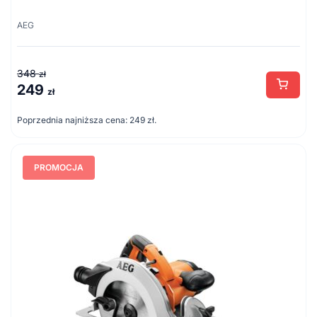
AEG
348
zł
249
Pierwotna
Aktualna
zł
cena
cena
Poprzednia najniższa cena:
249
zł
.
wynosiła:
wynosi:
348 zł.
249 zł.
PROMOCJA