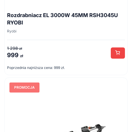
Rozdrabniacz EL 3000W 45MM RSH3045U
RYOBI
Ryobi
1 298
zł
999
Pierwotna
Aktualna
zł
cena
cena
Poprzednia najniższa cena:
999
zł
.
wynosiła:
wynosi:
1
999 zł.
298 zł.
PROMOCJA