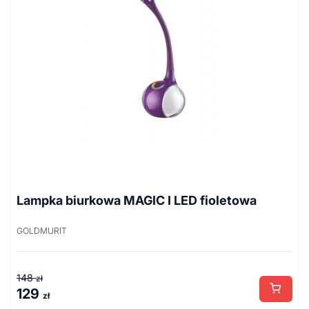
Lampka biurkowa MAGIC I LED fioletowa
GOLDMURIT
148
zł
129
Pierwotna
Aktualna
zł