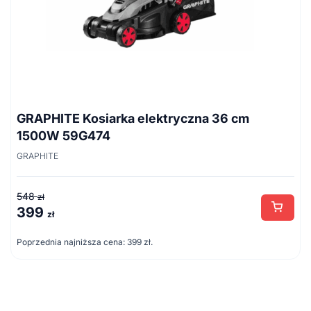
GRAPHITE Kosiarka elektryczna 36 cm
1500W 59G474
GRAPHITE
548
zł
399
Pierwotna
Aktualna
zł
cena
cena
Poprzednia najniższa cena:
399
zł
.
wynosiła:
wynosi:
548 zł.
399 zł.