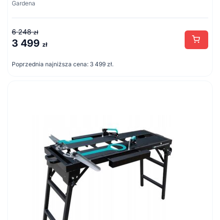
Gardena
6 248
zł
3 499
Pierwotna
Aktualna
zł
cena
cena
Poprzednia najniższa cena:
3 499
zł
.
wynosiła:
wynosi:
6
3
248 zł.
499 zł.