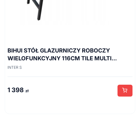
BIHUI STÓŁ GLAZURNICZY ROBOCZY
WIELOFUNKCYJNY 116CM TILE MULTI
TWT900
INTER S
1 398
zł