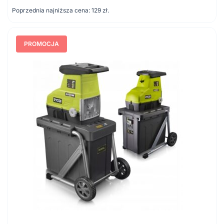
cena
cena
Poprzednia najniższa cena:
129
zł
.
wynosiła:
wynosi:
148 zł.
129 zł.
PROMOCJA