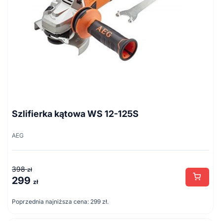
Szlifierka kątowa WS 12-125S
AEG
398
zł
299
Pierwotna
Aktualna
zł
cena
cena
Poprzednia najniższa cena:
299
zł
.
wynosiła:
wynosi:
398 zł.
299 zł.