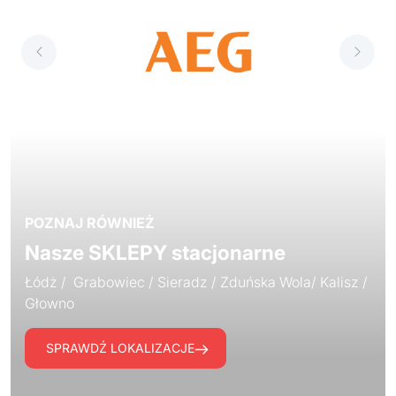
POZNAJ RÓWNIEŻ
Nasze SKLEPY stacjonarne
Łódż / Grabowiec / Sieradz / Zduńska Wola/ Kalisz /
Głowno
SPRAWDŹ LOKALIZACJE