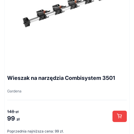
Wieszak na narzędzia Combisystem 3501
Gardena
148
zł
99
Pierwotna
Aktualna
zł
cena
cena
Poprzednia najniższa cena:
99
zł
.
wynosiła:
wynosi: