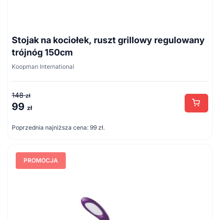
Stojak na kociołek, ruszt grillowy regulowany
trójnóg 150cm
Koopman International
148
zł
99
Pierwotna
Aktualna
zł
cena
cena
Poprzednia najniższa cena:
99
zł
.
wynosiła:
wynosi:
148 zł.
99 zł.
PROMOCJA