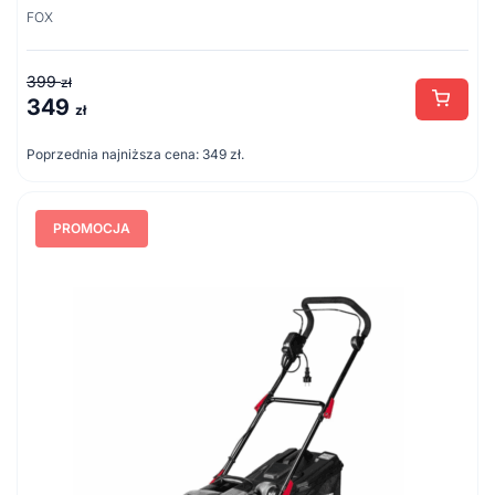
FOX
399
zł
349
Pierwotna
Aktualna
zł
cena
cena
Poprzednia najniższa cena:
349
zł
.
wynosiła:
wynosi:
399 zł.
349 zł.
PROMOCJA