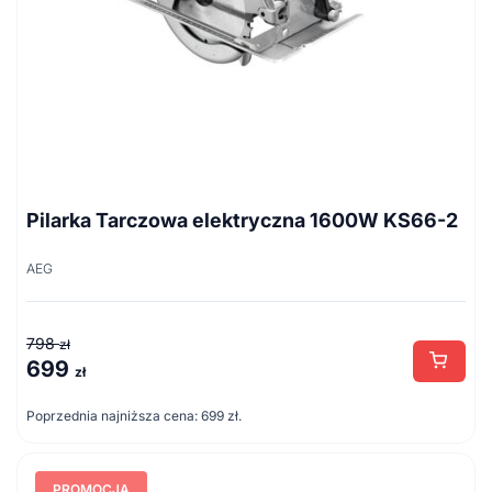
Pilarka Tarczowa elektryczna 1600W KS66-2
AEG
798
zł
699
Pierwotna
Aktualna
zł
cena
cena
Poprzednia najniższa cena:
699
zł
.
wynosiła:
wynosi:
798 zł.
699 zł.
PROMOCJA