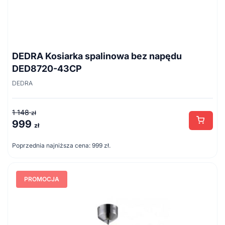
DEDRA Kosiarka spalinowa bez napędu
DED8720-43CP
DEDRA
1 148
zł
999
Pierwotna
Aktualna
zł
cena
cena
Poprzednia najniższa cena:
999
zł
.
wynosiła:
wynosi:
1
999 zł.
148 zł.
PROMOCJA