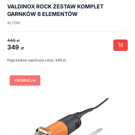
VALDINOX ROCK ZESTAW KOMPLET
GARNKÓW 6 ELEMENTÓW
ALTOM
448
zł
349
Pierwotna
Aktualna
zł
cena
cena
Poprzednia najniższa cena:
349
zł
.
wynosiła:
wynosi:
448 zł.
349 zł.
PROMOCJA