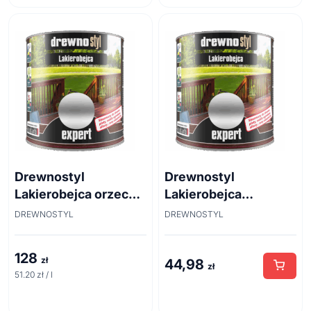
Drewnostyl
Drewnostyl
Lakierobejca orzech
Lakierobejca
2,5 l
Palisander 0,7l
DREWNOSTYL
DREWNOSTYL
128
zł
44,98
zł
51.20 zł / l