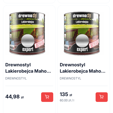
Drewnostyl
Drewnostyl
Lakierobejca Mahoń
Lakierobejca Mahoń
0,7l
2,25l
DREWNOSTYL
DREWNOSTYL
135
zł
44,98
zł
60.00 zł / l