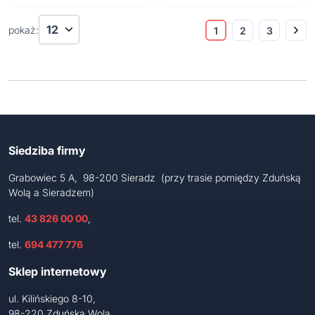
pokaż:
1
2
3
Siedziba firmy
Grabowiec 5 A, 98-200 Sieradz (przy trasie pomiędzy Zduńską
Wolą a Sieradzem)
tel.
43 826 00 00
,
tel.
694 477 776
Sklep internetowy
ul. Kilińskiego 8-10,
98-220 Zduńska Wola