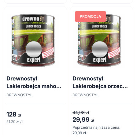
PROMOCJA
Drewnostyl
Drewnostyl
Lakierobejca mahoń
Lakierobejca orzech
2,5 l
0,75l
DREWNOSTYL
DREWNOSTYL
44,98
zł
128
zł
29,99
Pierwotna
Aktualna
zł
51.20 zł / l
cena
cena
Poprzednia najniższa cena:
29,99
zł
.
wynosiła:
wynosi: