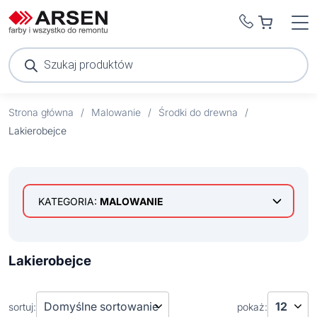
Wyszukiwarka
produktów
Strona główna
/
Malowanie
/
Środki do drewna
/
Lakierobejce
KATEGORIA:
MALOWANIE
Efekty dekoracyjne
Farby do metalu
Lakierobejce
Farby wewnętrzne
Goldmurit
Farby wielopowierzchniowe
Hammerite
Farby białe
sortuj:
pokaż: