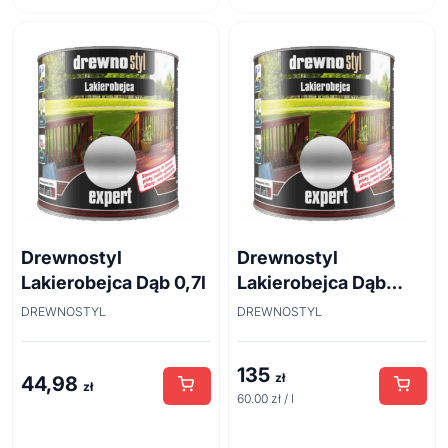
44,98 zł.
29,99 zł.
Drewnostyl
Drewnostyl
Lakierobejca Dąb 0,7l
Lakierobejca Dąb
2,25l
DREWNOSTYL
DREWNOSTYL
135
zł
44,98
zł
60.00 zł / l