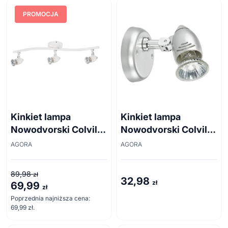
PROMOCJA
Kinkiet lampa
Kinkiet lampa
Nowodvorski Colville
Nowodvorski Colville
III White 5728
Silver 5732
AGORA
AGORA
89,98
zł
32,98
zł
69,99
Pierwotna
Aktualna
zł
cena
cena
Poprzednia najniższa cena:
69,99
zł
.
wynosiła:
wynosi:
89,98 zł.
69,99 zł.