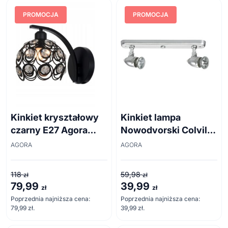
PROMOCJA
PROMOCJA
Kinkiet kryształowy
Kinkiet lampa
czarny E27 Agora
Nowodvorski Colville
Piękny + żarówka
II Silver 5733
AGORA
AGORA
118
59,98
zł
zł
79,99
39,99
Pierwotna
Aktualna
Pierwotna
Aktualna
zł
zł
cena
cena
cena
cena
Poprzednia najniższa cena:
Poprzednia najniższa cena:
79,99
zł
.
39,99
zł
.
wynosiła:
wynosi:
wynosiła:
wynosi:
118 zł.
79,99 zł.
59,98 zł.
39,99 zł.