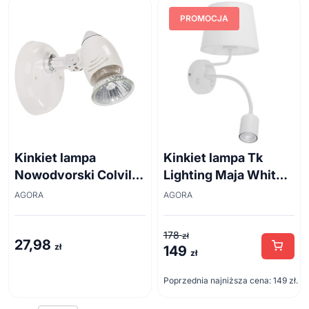
PROMOCJA
Kinkiet lampa
Kinkiet lampa Tk
Nowodvorski Colville
Lighting Maja White
White 5725
2535
AGORA
AGORA
178
zł
27,98
zł
149
Pierwotna
Aktualna
zł
cena
cena
Poprzednia najniższa cena:
149
zł
.
wynosiła:
wynosi:
178 zł.
149 zł.