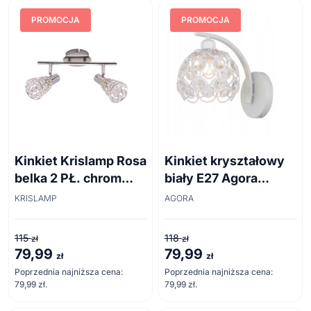
PROMOCJA
PROMOCJA
Kinkiet Krislamp Rosa
Kinkiet kryształowy
belka 2 PŁ. chrom
biały E27 Agora
R119/2L MAX
Piękny + żarówka
KRISLAMP
AGORA
115
118
zł
zł
79,99
79,99
Pierwotna
Aktualna
Pierwotna
Aktualna
zł
zł
cena
cena
cena
cena
Poprzednia najniższa cena:
Poprzednia najniższa cena:
79,99
zł
.
79,99
zł
.
wynosiła:
wynosi:
wynosiła:
wynosi:
115 zł.
79,99 zł.
118 zł.
79,99 zł.