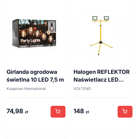
Lampy
Żarówki
Przedłużacze i akcesoria
Radia budowlane
Wentylacja
Girlanda ogrodowa
Halogen REFLEKTOR
świetlna 10 LED 7,5 m
Naświetlacz LED
2x20W 2x1300lm
Koopman International
VOLTENO
IP65 na statywie
VO0256
74,98
148
zł
zł