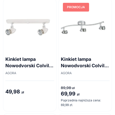
PROMOCJA
Kinkiet lampa
Kinkiet lampa
Nowodvorski Colville
Nowodvorski Colville
II White 5726
III Silver 5735
AGORA
AGORA
89,98
zł
49,98
zł
69,99
Pierwotna
Aktualna
zł
cena
cena
Poprzednia najniższa cena:
69,99
zł
.
wynosiła:
wynosi:
89,98 zł.
69,99 zł.