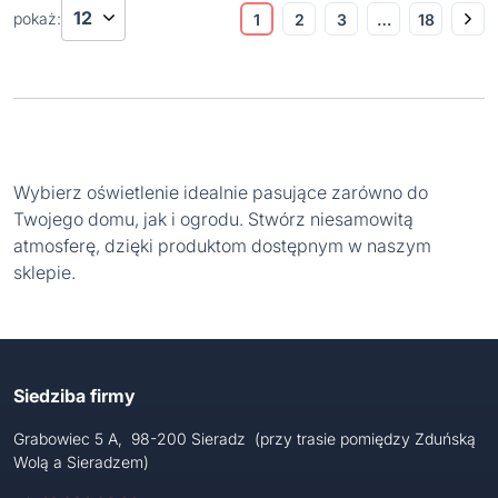
pokaż:
1
2
3
…
18
Wybierz oświetlenie idealnie pasujące zarówno do
Twojego domu, jak i ogrodu. Stwórz niesamowitą
atmosferę, dzięki produktom dostępnym w naszym
sklepie.
Siedziba firmy
Grabowiec 5 A, 98-200 Sieradz (przy trasie pomiędzy Zduńską
Wolą a Sieradzem)