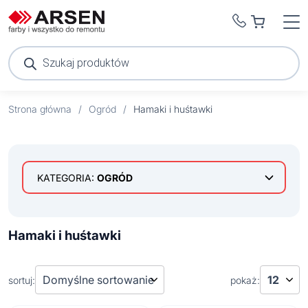
Wyszukiwarka
produktów
Strona główna
/
Ogród
/
Hamaki i huśtawki
KATEGORIA:
OGRÓD
Baseny ogrodowe ze stelażem
Dekoracje
Akcesoria do czyszczenia basenu ogrodowego
Hamaki i huśtawki
Drewniane palisady ogrodowe
Baseny
Elektryczne maszyny ogrodnicze –
sortuj:
pokaż:
wielofunkcyjne urządzenia
Grillowanie
Akcesoria