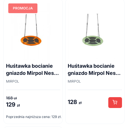
PROMOCJA
Huśtawka bocianie
Huśtawka bocianie
gniazdo Mirpol Nest
gniazdo Mirpol Nest
pomarańczowa 95 cm
zielona 95 cm
MIRPOL
MIRPOL
168
zł
128
zł
129
Pierwotna
Aktualna
zł
cena
cena
Poprzednia najniższa cena:
129
zł
.
wynosiła:
wynosi:
168 zł.
129 zł.