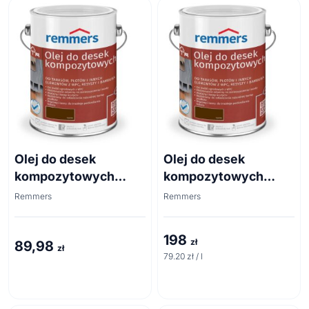
Olej do desek
Olej do desek
kompozytowych
kompozytowych
2089 szary 0,75l
2089 szary 2,5l
Remmers
Remmers
198
zł
89,98
zł
79.20 zł / l