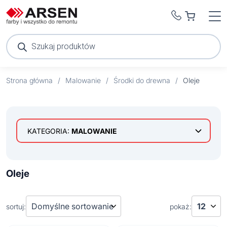
Wyszukiwarka
produktów
Strona główna
/
Malowanie
/
Środki do drewna
/
Oleje
KATEGORIA:
MALOWANIE
Efekty dekoracyjne
Farby do metalu
Oleje
Farby wewnętrzne
Goldmurit
Farby wielopowierzchniowe
Hammerite
Farby białe
sortuj:
pokaż:
Farby zewnętrzne
Farby kolorowe
Dulux