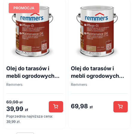
PROMOCJA
Olej do tarasów i
Olej do tarasów i
mebli ogrodowych
mebli ogrodowych
Remmers 0,75 l
Remmers 0,75 l teak
Remmers
Remmers
srebnoszary
69,98
zł
69,98
zł
39,99
Pierwotna
Aktualna
zł
cena
cena
Poprzednia najniższa cena:
39,99
zł
.
wynosiła:
wynosi:
69,98 zł.
39,99 zł.