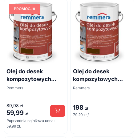
PROMOCJA
Olej do desek
Olej do desek
kompozytowych
kompozytowych
2088 brązowy 0,75l
2088 brązowy 2,5l
Remmers
Remmers
89,98
zł
198
zł
59,99
Pierwotna
Aktualna
zł
79.20 zł / l
cena
cena
Poprzednia najniższa cena:
59,99
zł
.
wynosiła:
wynosi:
89,98 zł.
59,99 zł.