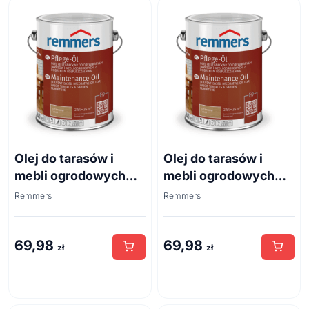
Olej do tarasów i
Olej do tarasów i
mebli ogrodowych
mebli ogrodowych
Remmers 0,75 l
Remmers 0,75 l
Remmers
Remmers
modrzew
orzech
69,98
69,98
zł
zł