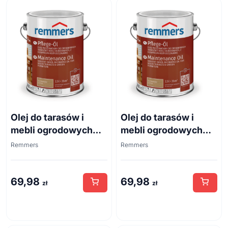
Olej do tarasów i
Olej do tarasów i
mebli ogrodowych
mebli ogrodowych
Remmers 0,75 l
Remmers 0,75 l dąb
Remmers
Remmers
bezbarwny
rustykalny
69,98
69,98
zł
zł