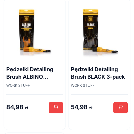
Pędzelki Detailing
Pędzelki Detailing
Brush ALBINO
Brush BLACK 3-pack
Orange 3-pack
WORK STUFF
WORK STUFF
84,98
54,98
zł
zł