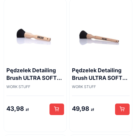
Pozostałe
Mycie i pielęgnacja
Środki konserwujące
Pędzelek Detailing
Pędzelek Detailing
Brush ULTRA SOFT
Brush ULTRA SOFT
20mm
23mm
WORK STUFF
WORK STUFF
43,98
49,98
zł
zł