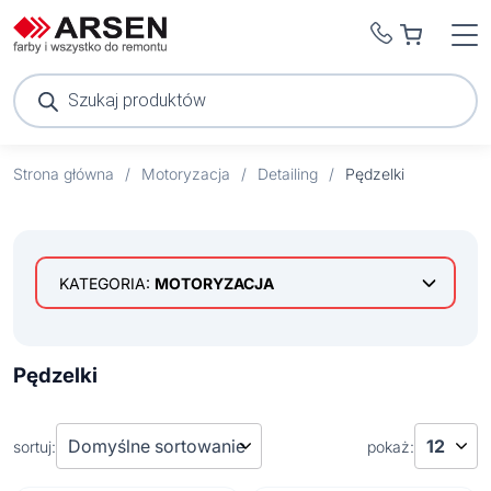
Wyszukiwarka
produktów
Strona główna
/
Motoryzacja
/
Detailing
/
Pędzelki
KATEGORIA:
MOTORYZACJA
Detailing
Kosmetyki samochodowe
Pędzelki
Mycie, osuszanie i mikrofibry
Pady polerskie
sortuj:
pokaż:
Pędzelki