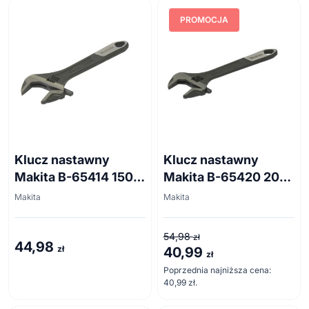
PROMOCJA
Klucz nastawny
Klucz nastawny
Makita B-65414 150
Makita B-65420 200
mm
mm
Makita
Makita
54,98
zł
44,98
zł
40,99
Pierwotna
Aktualna
zł
cena
cena
Poprzednia najniższa cena:
40,99
zł
.
wynosiła:
wynosi:
54,98 zł.
40,99 zł.