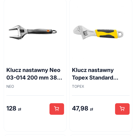
Klucz nastawny Neo
Klucz nastawny
03-014 200 mm 38
Topex Standard
mm
35D123 250 mm
NEO
TOPEX
128
47,98
zł
zł