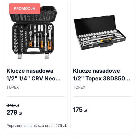
PROMOCJA
Klucze nasadowa
Klucze nasadowe
1/2" 1/4" CRV Neo
1/2" Topex 38D850
08-673 73 szt
25 szt
TOPEX
TOPEX
348
zł
175
zł
279
Pierwotna
Aktualna
zł
cena
cena
Poprzednia najniższa cena:
279
zł
.
wynosiła:
wynosi:
348 zł.
279 zł.