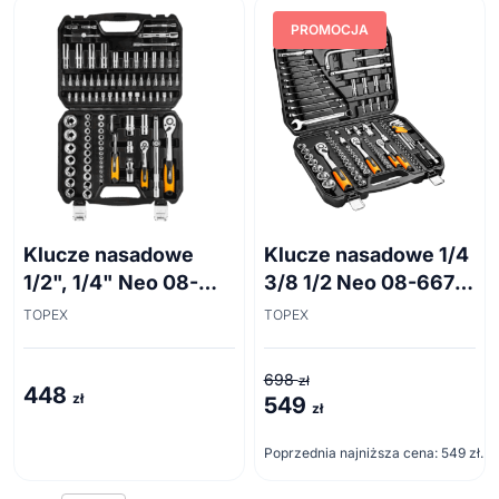
PROMOCJA
Klucze nasadowe
Klucze nasadowe 1/4
1/2", 1/4" Neo 08-
3/8 1/2 Neo 08-667
665 94 szt
128 el.
TOPEX
TOPEX
698
zł
448
zł
549
Pierwotna
Aktualna
zł
cena
cena
Poprzednia najniższa cena:
549
zł
.
wynosiła:
wynosi:
698 zł.
549 zł.