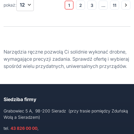
pokaż:
1
2
3
…
11
Narzędzia ręczne pozwolą Ci solidnie wykonać drobne,
wymagające precyzji zadania. Sprawdź ofertę i wybieraj
spośród wielu przydatnych, uniwersalnych przyrządów.
Siedziba firmy
Grabowiec 5 A, 98-200 Sieradz (przy trasie pomiędzy Zduńską
Wolą a Sieradzem)
tel.
43 826 00 00
,