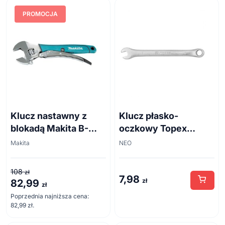
PROMOCJA
Klucz nastawny z
Klucz płasko-
blokadą Makita B-
oczkowy Topex
65470 250 mm
35D705 10 mm
Makita
NEO
108
zł
7,98
zł
82,99
Pierwotna
Aktualna
zł
cena
cena
Poprzednia najniższa cena:
82,99
zł
.
wynosiła:
wynosi:
108 zł.
82,99 zł.