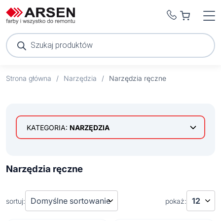
Wyszukiwarka
produktów
Strona główna
/
Narzędzia
/
Narzędzia ręczne
KATEGORIA:
NARZĘDZIA
Akcesoria warsztatowe
Elektronarzędzia
Narzędzia ręczne
Narzędzia pomiarowe
Akcesoria narzędziowe
Narzędzia ręczne
Akumulatory i ładowarki
sortuj:
pokaż:
Frezarki