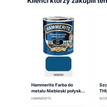
Klienci którzy zakupili te
Hammerite Farba do
Szc
metalu Niebieski połysk
TH
0,7 l
45
HAMMERITE
WOR