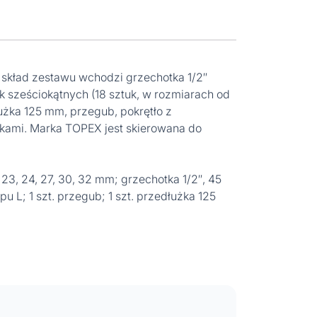
 skład zestawu wchodzi grzechotka 1/2″
sześciokątnych (18 sztuk, w rozmiarach od
użka 125 mm, przegub, pokrętło z
askami. Marka TOPEX jest skierowana do
22, 23, 24, 27, 30, 32 mm; grzechotka 1/2″, 45
pu L; 1 szt. przegub; 1 szt. przedłużka 125