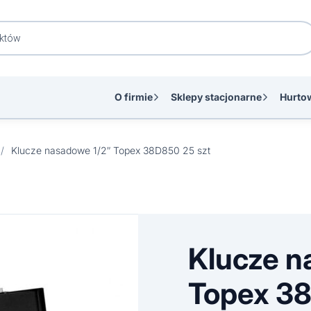
O firmie
Sklepy stacjonarne
Hurto
/
Klucze nasadowe 1/2″ Topex 38D850 25 szt
Klucze n
Topex 38