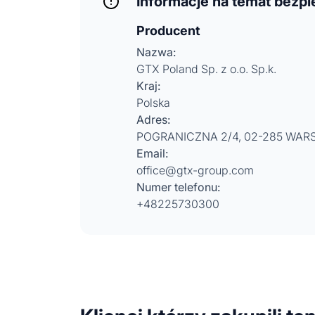
Informacje na temat bezp
Producent
Nazwa:
GTX Poland Sp. z o.o. Sp.k.
Kraj:
Polska
Adres:
POGRANICZNA 2/4, 02-285 WA
Email:
office@gtx-group.com
Numer telefonu:
+48225730300