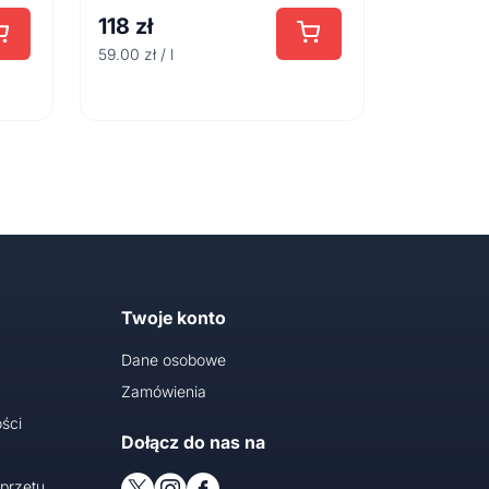
118
zł
59.00 zł / l
Twoje konto
Dane osobowe
Zamówienia
ści
Dołącz do nas na
przętu