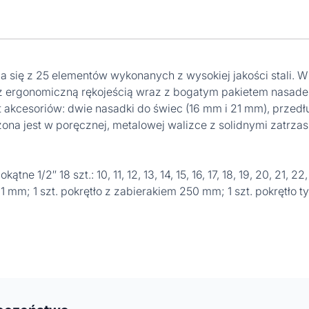
 się z 25 elementów wykonanych z wysokiej jakości stali. W
 ergonomiczną rękojeścią wraz z bogatym pakietem nasadek 
t akcesoriów: dwie nasadki do świec (16 mm i 21 mm), przedł
czona jest w poręcznej, metalowej walizce z solidnymi zatrz
tne 1/2″ 18 szt.: 10, 11, 12, 13, 14, 15, 16, 17, 18, 19, 20, 21, 
1 mm; 1 szt. pokrętło z zabierakiem 250 mm; 1 szt. pokrętło ty