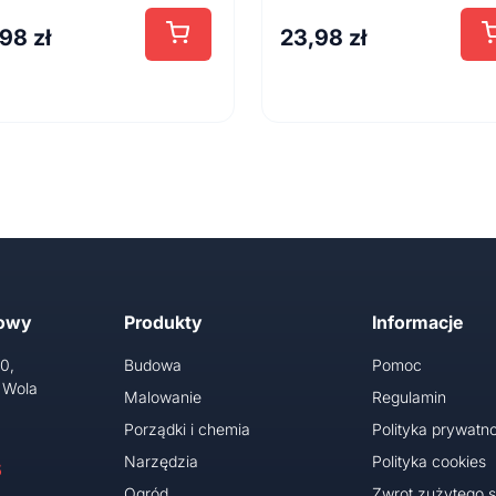
,98
zł
23,98
zł
towy
Produkty
Informacje
10,
Budowa
Pomoc
 Wola
Malowanie
Regulamin
Porządki i chemia
Polityka prywatno
Narzędzia
Polityka cookies
5
Ogród
Zwrot zużytego s