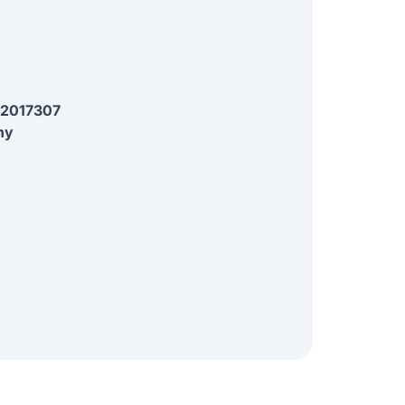
2017307
ny