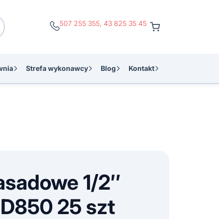
507 255 355
,
43 825 35 45
wnia
Strefa wykonawcy
Blog
Kontakt
asadowe 1/2″
D850 25 szt