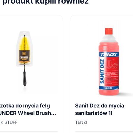
n produkt kupili również
zotka do mycia felg
Sanit Dez do mycia
UNDER Wheel Brush
sanitariatów 1l
cm
K STUFF
TENZI