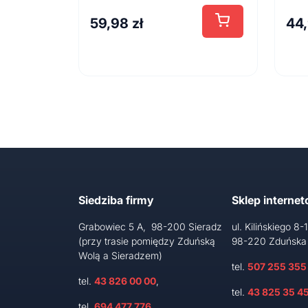
59,98
zł
44
Siedziba firmy
Sklep interne
Grabowiec 5 A, 98-200 Sieradz
ul. Kilińskiego 8-
(przy trasie pomiędzy Zduńską
98-220 Zduńska
Wolą a Sieradzem)
tel.
507 255 355
tel.
43 826 00 00
,
tel.
43 825 35 4
tel.
694 477 776