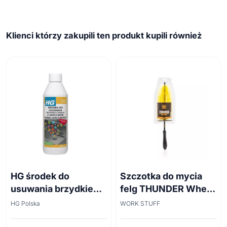
Klienci którzy zakupili ten produkt kupili również
HG środek do
Szczotka do mycia
usuwania brzydkiego
felg THUNDER Wheel
zapachu z odpływów
Brush 45cm
HG Polska
WORK STUFF
kanalizacyjnych
500ml