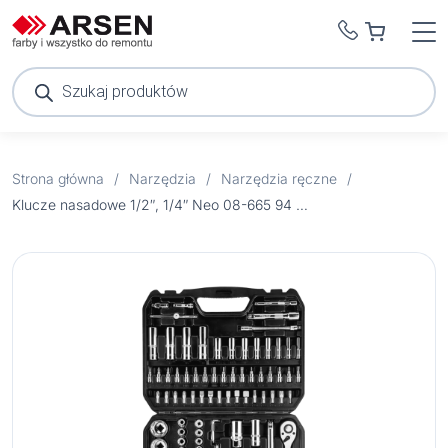
Wyszukiwarka
produktów
Strona główna
/
Narzędzia
/
Narzędzia ręczne
/
Klucze nasadowe 1/2″, 1/4″ Neo 08-665 94 szt