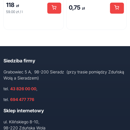
118
zł
0,75
zł
59.00 zł / l
Siedziba firmy
Grabowiec 5 A, 98-200 Sieradz (przy trasie pomiędzy Zduńską
Wolą a Sieradzem)
tel.
43 826 00 00
,
tel.
694 477 776
Sklep internetowy
ul. Kilińskiego 8-10,
98-220 Zduńska Wola