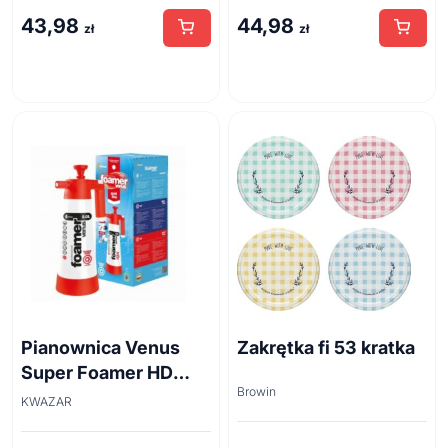
43,98
44,98
zł
zł
Pianownica Venus
Zakrętka fi 53 kratka
Super Foamer HD
Browin
acid line 2L
KWAZAR