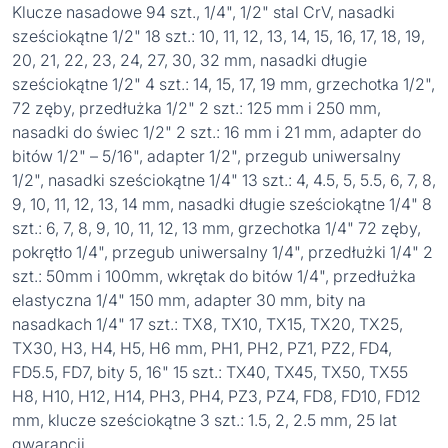
Klucze nasadowe 94 szt., 1/4", 1/2" stal CrV, nasadki
sześciokątne 1/2" 18 szt.: 10, 11, 12, 13, 14, 15, 16, 17, 18, 19,
20, 21, 22, 23, 24, 27, 30, 32 mm, nasadki długie
sześciokątne 1/2" 4 szt.: 14, 15, 17, 19 mm, grzechotka 1/2",
72 zęby, przedłużka 1/2" 2 szt.: 125 mm i 250 mm,
nasadki do świec 1/2" 2 szt.: 16 mm i 21 mm, adapter do
bitów 1/2" – 5/16", adapter 1/2", przegub uniwersalny
1/2", nasadki sześciokątne 1/4" 13 szt.: 4, 4.5, 5, 5.5, 6, 7, 8,
9, 10, 11, 12, 13, 14 mm, nasadki długie sześciokątne 1/4" 8
szt.: 6, 7, 8, 9, 10, 11, 12, 13 mm, grzechotka 1/4" 72 zęby,
pokrętło 1/4", przegub uniwersalny 1/4", przedłużki 1/4" 2
szt.: 50mm i 100mm, wkrętak do bitów 1/4", przedłużka
elastyczna 1/4" 150 mm, adapter 30 mm, bity na
nasadkach 1/4" 17 szt.: TX8, TX10, TX15, TX20, TX25,
TX30, H3, H4, H5, H6 mm, PH1, PH2, PZ1, PZ2, FD4,
FD5.5, FD7, bity 5, 16" 15 szt.: TX40, TX45, TX50, TX55
H8, H10, H12, H14, PH3, PH4, PZ3, PZ4, FD8, FD10, FD12
mm, klucze sześciokątne 3 szt.: 1.5, 2, 2.5 mm, 25 lat
gwarancji.