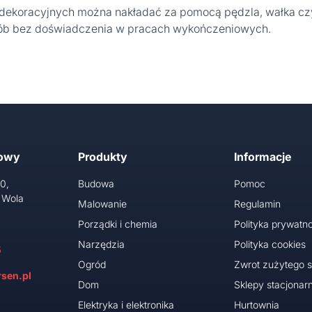
ekoracyjnych można nakładać za pomocą pędzla, wałka czy 
la osób bez doświadczenia w pracach wykończeniowych.
towy
Produkty
Informacje
10,
Budowa
Pomoc
 Wola
Malowanie
Regulamin
Porządki i chemia
Polityka prywatno
Narzędzia
Polityka cookies
5
Ogród
Zwrot zużytego s
sen.pl
Dom
Sklepy stacjonar
Elektryka i elektronika
Hurtownia