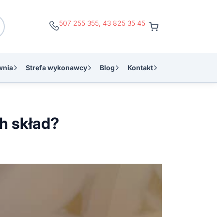
507 255 355
,
43 825 35 45
wnia
Strefa wykonawcy
Blog
Kontakt
h skład?