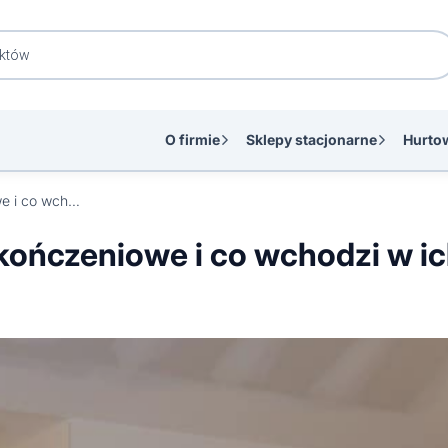
O firmie
Sklepy stacjonarne
Hurto
Czym są materiały wykończeniowe i co wchodzi w ich skład?
ończeniowe i co wchodzi w ic