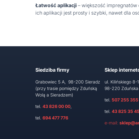
Łatwość aplikacji
– większość impregnatów d
ich aplikacji jest prosty i szybki, nawet d
Siedziba firmy
Sklep interne
Grabowiec 5 A, 98-200 Sieradz
ul. Kilińskiego 8-
(przy trasie pomiędzy Zduńską
98-220 Zduńska
Wolą a Sieradzem)
tel.
507 255 355
tel.
43 826 00 00
,
tel.
43 825 35 4
tel.
694 477 776
e-mail:
sklep@ar