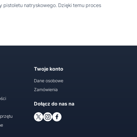
pistoletu natryskowego. Dzięki temu proces
Twoje konto
Dane osobowe
Zamówienia
ści
Dołącz do nas na
przętu
ne