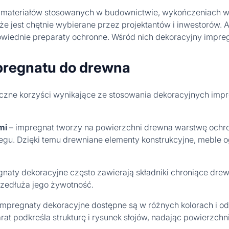
h materiałów stosowanych w budownictwie, wykończeniach wnę
, że jest chętnie wybierane przez projektantów i inwestorów.
owiednie preparaty ochronne. Wśród nich dekoracyjny impr
pregnatu do drewna
czne korzyści wynikające ze stosowania dekoracyjnych imp
mi
– impregnat tworzy na powierzchni drewna warstwę ochr
iegu. Dzięki temu drewniane elementy konstrukcyjne, meble 
gnaty dekoracyjne często zawierają składniki chroniące dr
przedłuża jego żywotność.
impregnaty dekoracyjne dostępne są w różnych kolorach i od
at podkreśla strukturę i rysunek słojów, nadając powierzchn