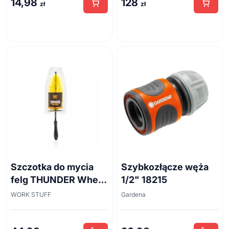
14,98
128
zł
zł
Szczotka do mycia
Szybkozłącze węża
felg THUNDER Wheel
1/2" 18215
Brush 45cm
WORK STUFF
Gardena