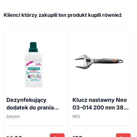
Klienci którzy zakupili ten produkt kupili również
Dezynfekujący
Klucz nastawny Neo
dodatek do prania
03-014 200 mm 38
białe kwiaty 500ml
mm
Sanytol
NEO