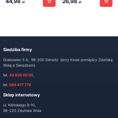
44,98
26,98
zł
zł
Siedziba firmy
Grabowiec 5 A, 98-200 Sieradz (przy trasie pomiędzy Zduńską
Wolą a Sieradzem)
tel.
43 826 00 00
,
tel.
694 477 776
Sklep internetowy
ul. Kilińskiego 8-10,
98-220 Zduńska Wola