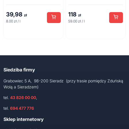
betonu 5l
39,98
118
zł
zł
8.00 zł / l
59.00 zł / l
Siedziba firmy
Grabowiec 5 A, 98-200 Sieradz (przy trasie pomiędzy Zduńską
Wolą a Sieradzem)
tel.
43 826 00 00
,
tel.
694 477 776
Sklep internetowy