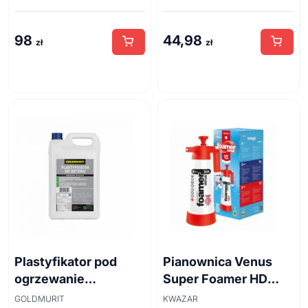
98
44,98
zł
zł
Plastyfikator pod
Pianownica Venus
ogrzewanie
Super Foamer HD
podłogowe i do
acid line 2L
GOLDMURIT
KWAZAR