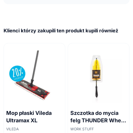
Klienci którzy zakupili ten produkt kupili również
Mop płaski Vileda
Szczotka do mycia
Ultramax XL
felg THUNDER Wheel
Brush 45cm
VILEDA
WORK STUFF