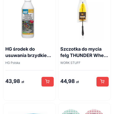
HG środek do
Szczotka do mycia
usuwania brzydkiego
felg THUNDER Wheel
zapachu z odpływów
Brush 45cm
HG Polska
WORK STUFF
kanalizacyjnych
500ml
43,98
44,98
zł
zł