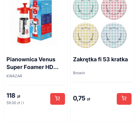
Pianownica Venus
Zakrętka fi 53 kratka
Super Foamer HD
Browin
acid line 2L
KWAZAR
118
zł
0,75
zł
59.00 zł / l