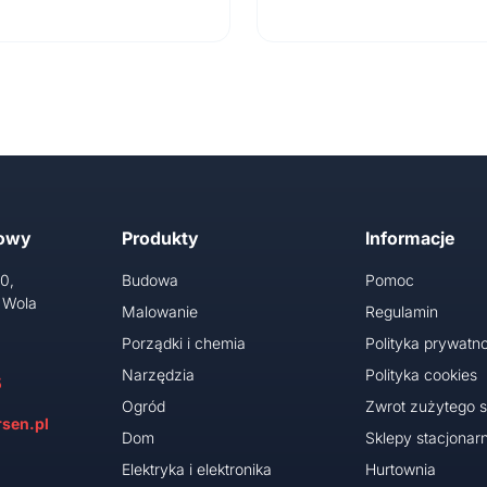
towy
Produkty
Informacje
10,
Budowa
Pomoc
 Wola
Malowanie
Regulamin
Porządki i chemia
Polityka prywatno
Narzędzia
Polityka cookies
5
Ogród
Zwrot zużytego s
sen.pl
Dom
Sklepy stacjonar
Elektryka i elektronika
Hurtownia