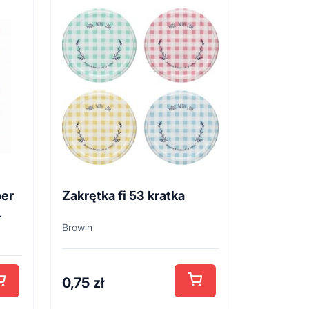
per
Zakrętka fi 53 kratka
L
Browin
0,75
zł