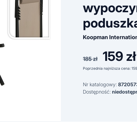
wypoczy
poduszk
Koopman Internatio
159
zł
Pierwot
185
zł
cena
Poprzednia najniższa cena:
15
wynosiła
Nr katalogowy:
872057
185 zł.
Dostępność:
niedostęp