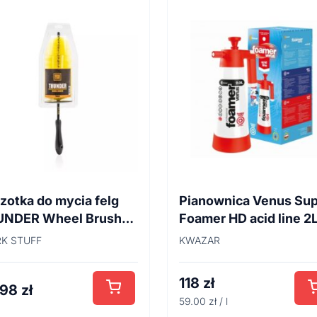
zotka do mycia felg
Pianownica Venus Su
UNDER Wheel Brush
Foamer HD acid line 2
cm
K STUFF
KWAZAR
118
zł
,98
zł
59.00 zł / l