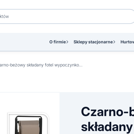
O firmie
Sklepy stacjonarne
Hurto
Czarno-beżowy składany fotel wypoczynkowy z poduszką
Czarno-
składany 