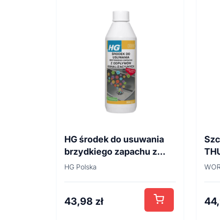
HG środek do usuwania
Szc
brzydkiego zapachu z
TH
odpływów
45
HG Polska
WOR
kanalizacyjnych 500ml
43,98
zł
44