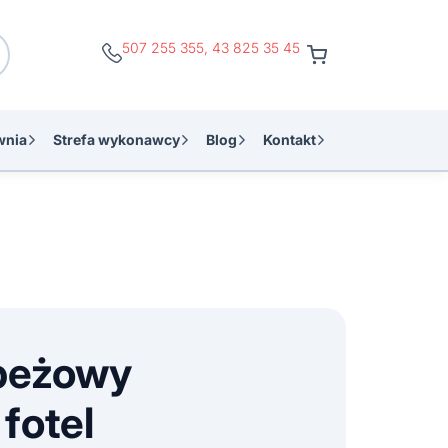
507 255 355
,
43 825 35 45
wnia
Strefa wykonawcy
Blog
Kontakt
beżowy
fotel