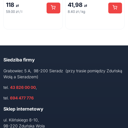
118
41,98
zł
zł
59.00 zł / l
8.40 zł / kg
Siedziba firmy
Grabowiec 5 A, 98-200 Sieradz (przy trasie pomiędzy Zduńską
Wolą a Sieradzem)
tel.
43 826 00 00
,
tel.
694 477 776
Sklep internetowy
ul. Kilińskiego 8-10,
98-220 Zduńska Wola