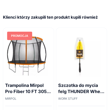
Klienci którzy zakupili ten produkt kupili również
PROMOCJA
Trampolina Mirpol
Szczotka do mycia
Pro Fiber 10 FT 305
felg THUNDER Wheel
cm + siatka
Brush 45cm
MIRPOL
WORK STUFF