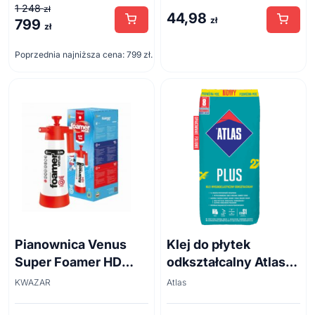
1 248
zł
44,98
zł
799
Pierwotna
Aktualna
zł
cena
cena
Poprzednia najniższa cena:
799
zł
.
wynosiła:
wynosi:
1
799 zł.
248 zł.
Pianownica Venus
Klej do płytek
Super Foamer HD
odkształcalny Atlas
acid line 2L
Plus 5 kg
KWAZAR
Atlas