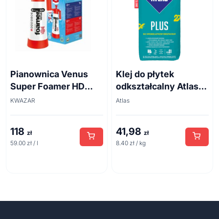
Pianownica Venus
Klej do płytek
Super Foamer HD
odkształcalny Atlas
acid line 2L
Plus 5 kg
KWAZAR
Atlas
118
41,98
zł
zł
59.00 zł / l
8.40 zł / kg