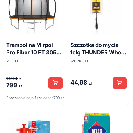
Trampolina Mirpol
Szczotka do mycia
Pro Fiber 10 FT 305
felg THUNDER Wheel
cm + siatka
Brush 45cm
MIRPOL
WORK STUFF
1 248
zł
44,98
zł
799
Pierwotna
Aktualna
zł
cena
cena
Poprzednia najniższa cena:
799
zł
.
wynosiła:
wynosi:
1
799 zł.
248 zł.