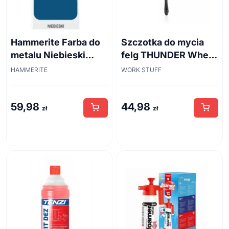
Hammerite Farba do
Szczotka do mycia
metalu Niebieski
felg THUNDER Wheel
połysk 0,7 l
Brush 45cm
HAMMERITE
WORK STUFF
59,98
44,98
zł
zł