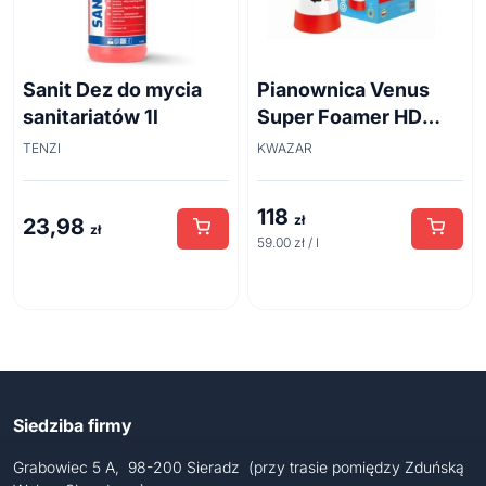
Sanit Dez do mycia
Pianownica Venus
sanitariatów 1l
Super Foamer HD
acid line 2L
TENZI
KWAZAR
118
zł
23,98
zł
59.00 zł / l
Siedziba firmy
Grabowiec 5 A, 98-200 Sieradz (przy trasie pomiędzy Zduńską