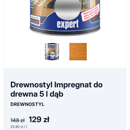
Drewnostyl Impregnat do
drewna 5 l dąb
DREWNOSTYL
129
zł
Pierwotna
Aktualna
148
zł
cena
cena
25.80 zł / l