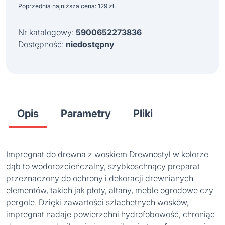
wynosiła:
wynosi:
Poprzednia najniższa cena:
129
zł
.
148 zł.
129 zł.
Nr katalogowy:
5900652273836
Dostępność:
niedostępny
Opis
Parametry
Pliki
Impregnat do drewna z woskiem Drewnostyl w kolorze
dąb to wodorozcieńczalny, szybkoschnący preparat
przeznaczony do ochrony i dekoracji drewnianych
elementów, takich jak płoty, altany, meble ogrodowe czy
pergole. Dzięki zawartości szlachetnych wosków,
impregnat nadaje powierzchni hydrofobowość, chroniąc