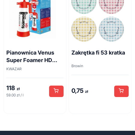
Pianownica Venus
Zakrętka fi 53 kratka
Super Foamer HD
Browin
acid line 2L
KWAZAR
118
zł
0,75
zł
59.00 zł / l