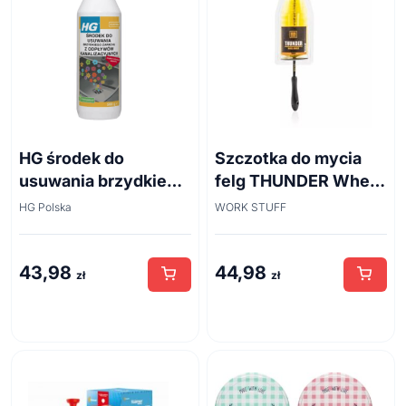
HG środek do
Szczotka do mycia
usuwania brzydkiego
felg THUNDER Wheel
zapachu z odpływów
Brush 45cm
HG Polska
WORK STUFF
kanalizacyjnych
500ml
43,98
44,98
zł
zł