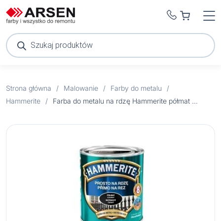
Wyszukiwarka
produktów
Strona główna
/
Malowanie
/
Farby do metalu
/
Hammerite
/
Farba do metalu na rdzę Hammerite półmat ciemny brąz 0,25 l