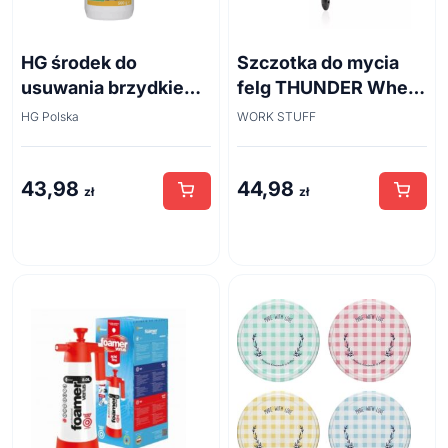
HG środek do
Szczotka do mycia
usuwania brzydkiego
felg THUNDER Wheel
zapachu z odpływów
Brush 45cm
HG Polska
WORK STUFF
kanalizacyjnych
500ml
43,98
44,98
zł
zł