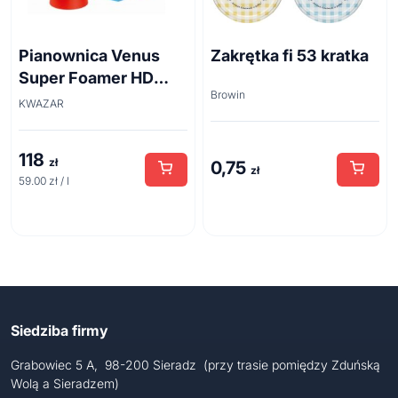
Pianownica Venus
Zakrętka fi 53 kratka
Super Foamer HD
Browin
acid line 2L
KWAZAR
118
zł
0,75
zł
59.00 zł / l
Siedziba firmy
Grabowiec 5 A, 98-200 Sieradz (przy trasie pomiędzy Zduńską
Wolą a Sieradzem)