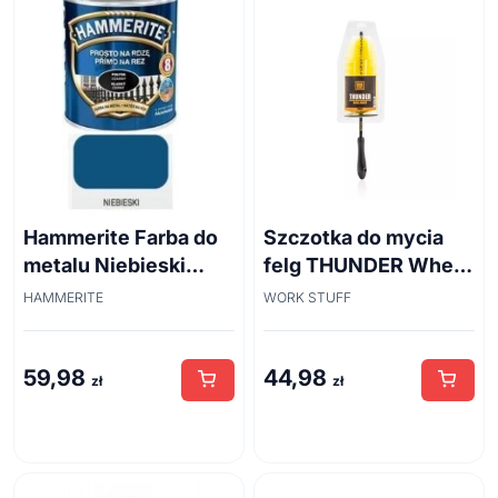
Hammerite Farba do
Szczotka do mycia
metalu Niebieski
felg THUNDER Wheel
połysk 0,7 l
Brush 45cm
HAMMERITE
WORK STUFF
59,98
44,98
zł
zł