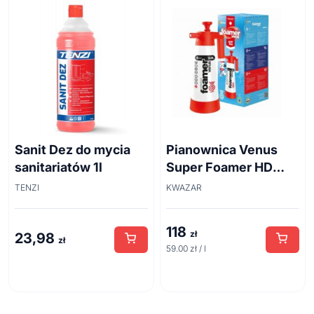
Sanit Dez do mycia
Pianownica Venus
sanitariatów 1l
Super Foamer HD
acid line 2L
TENZI
KWAZAR
118
zł
23,98
zł
59.00 zł / l