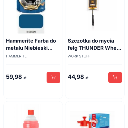
Hammerite Farba do
Szczotka do mycia
metalu Niebieski
felg THUNDER Wheel
połysk 0,7 l
Brush 45cm
HAMMERITE
WORK STUFF
59,98
44,98
zł
zł