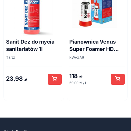
Sanit Dez do mycia
Pianownica Venus
sanitariatów 1l
Super Foamer HD
acid line 2L
TENZI
KWAZAR
118
zł
23,98
zł
59.00 zł / l