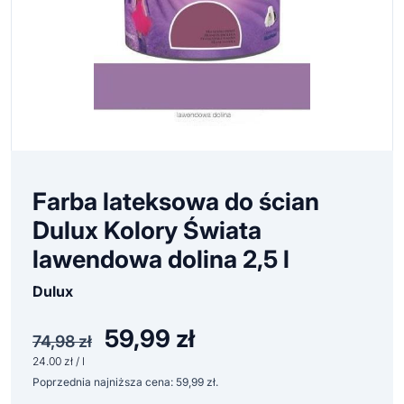
Farba lateksowa do ścian
Dulux Kolory Świata
lawendowa dolina 2,5 l
Dulux
59,99
zł
Pierwotna
Aktualna
74,98
zł
cena
cena
24.00 zł / l
wynosiła:
wynosi:
Poprzednia najniższa cena:
59,99
zł
.
74,98 zł.
59,99 zł.