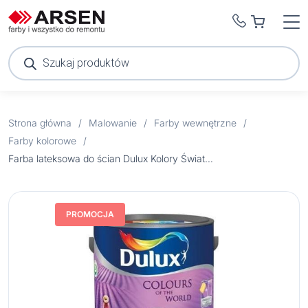
Wyszukiwarka
produktów
Strona główna
/
Malowanie
/
Farby wewnętrzne
/
Farby kolorowe
/
Farba lateksowa do ścian Dulux Kolory Świata lawendowa dolina 2,5 l
PROMOCJA