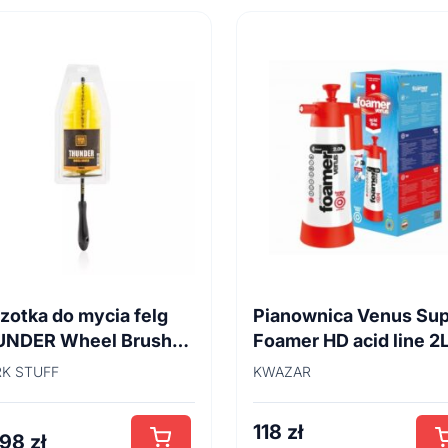
zotka do mycia felg
Pianownica Venus Su
UNDER Wheel Brush
Foamer HD acid line 2
cm
K STUFF
KWAZAR
118
zł
,98
zł