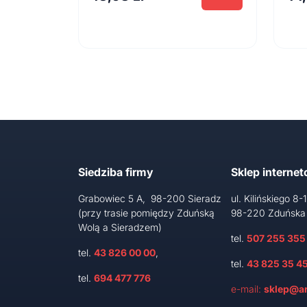
Siedziba firmy
Sklep interne
Grabowiec 5 A, 98-200 Sieradz
ul. Kilińskiego 8-
(przy trasie pomiędzy Zduńską
98-220 Zduńska
Wolą a Sieradzem)
tel.
507 255 355
tel.
43 826 00 00
,
tel.
43 825 35 4
tel.
694 477 776
e-mail:
sklep@ar