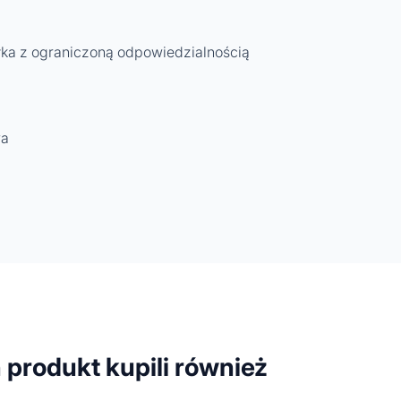
łka z ograniczoną odpowiedzialnością
wa
n produkt kupili również