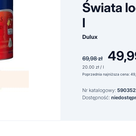
Świata l
l
Dulux
49,
Pierwo
69,98
zł
cena
20.00 zł / l
Poprzednia najniższa cena:
49
wynosił
Nr katalogowy:
590352
69,98 z
Dostępność:
niedostęp