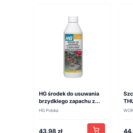
HG środek do usuwania
Szc
brzydkiego zapachu z
TH
odpływów
45
HG Polska
WOR
kanalizacyjnych 500ml
43,98
zł
44