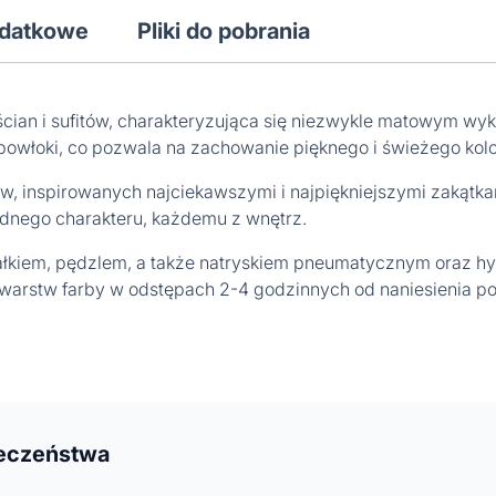
odatkowe
Pliki do pobrania
 ścian i sufitów, charakteryzująca się niezwykle matowym wy
owłoki, co pozwala na zachowanie pięknego i świeżego kolor
ów, inspirowanych najciekawszymi i najpiękniejszymi zakątkam
dnego charakteru, każdemu z wnętrz.
ałkiem, pędzlem, a także natryskiem pneumatycznym oraz 
 warstw farby w odstępach 2-4 godzinnych od naniesienia p
ieczeństwa