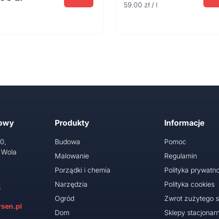
59.00 zł / l
towy
Produkty
Informacje
10,
Budowa
Pomoc
 Wola
Malowanie
Regulamin
Porządki i chemia
Polityka prywatno
Narzędzia
Polityka cookies
5
Ogród
Zwrot zużytego s
sen.pl
Dom
Sklepy stacjonar