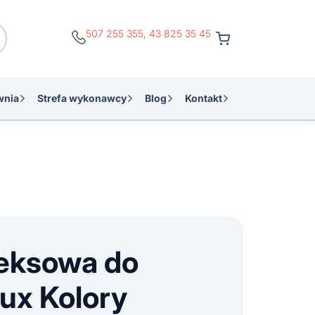
507 255 355
,
43 825 35 45
wnia
Strefa wykonawcy
Blog
Kontakt
teksowa do
lux Kolory