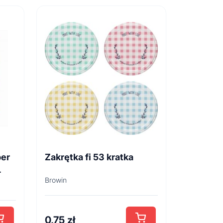
per
Zakrętka fi 53 kratka
L
Browin
0,75
zł