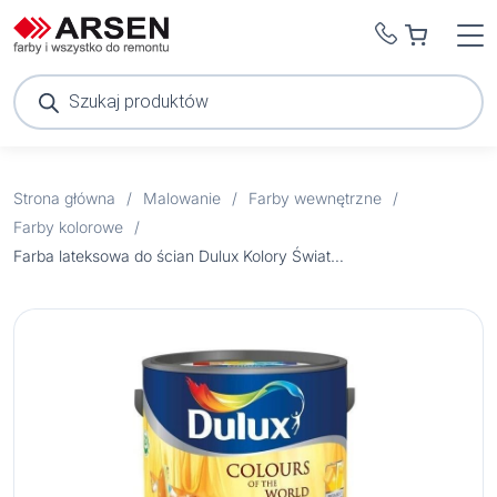
Wyszukiwarka
produktów
Strona główna
/
Malowanie
/
Farby wewnętrzne
/
Farby kolorowe
/
Farba lateksowa do ścian Dulux Kolory Świata złota świątynia 5 l