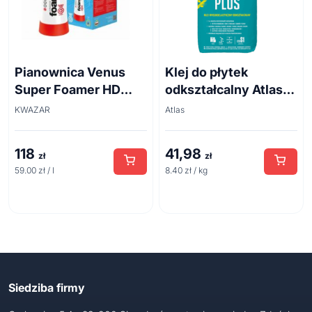
Pianownica Venus
Klej do płytek
Super Foamer HD
odkształcalny Atlas
acid line 2L
Plus 5 kg
KWAZAR
Atlas
118
41,98
zł
zł
59.00 zł / l
8.40 zł / kg
Siedziba firmy