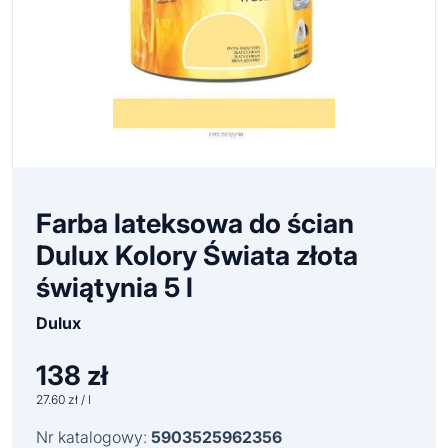
Farba lateksowa do ścian
Dulux Kolory Świata złota
świątynia 5 l
Dulux
138
zł
27.60 zł / l
Nr katalogowy:
5903525962356