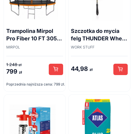
Trampolina Mirpol
Szczotka do mycia
Pro Fiber 10 FT 305
felg THUNDER Wheel
cm + siatka
Brush 45cm
MIRPOL
WORK STUFF
1 248
zł
44,98
zł
799
Pierwotna
Aktualna
zł
cena
cena
Poprzednia najniższa cena:
799
zł
.
wynosiła:
wynosi:
1
799 zł.
248 zł.