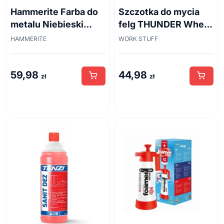
Hammerite Farba do
Szczotka do mycia
metalu Niebieski
felg THUNDER Wheel
połysk 0,7 l
Brush 45cm
HAMMERITE
WORK STUFF
59,98
44,98
zł
zł