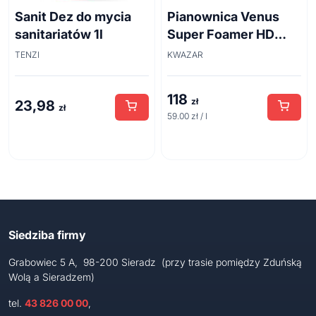
Sanit Dez do mycia
Pianownica Venus
sanitariatów 1l
Super Foamer HD
acid line 2L
TENZI
KWAZAR
118
zł
23,98
zł
59.00 zł / l
Siedziba firmy
Grabowiec 5 A, 98-200 Sieradz (przy trasie pomiędzy Zduńską
Wolą a Sieradzem)
tel.
43 826 00 00
,