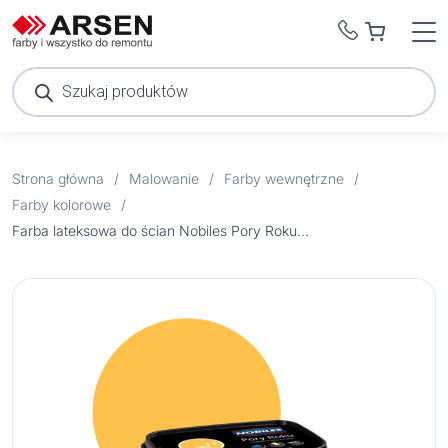
Wyszukiwarka
produktów
Strona główna
/
Malowanie
/
Farby wewnętrzne
/
Farby kolorowe
/
Farba lateksowa do ścian Nobiles Pory Roku lato słonecznikowe 11 2,5 l