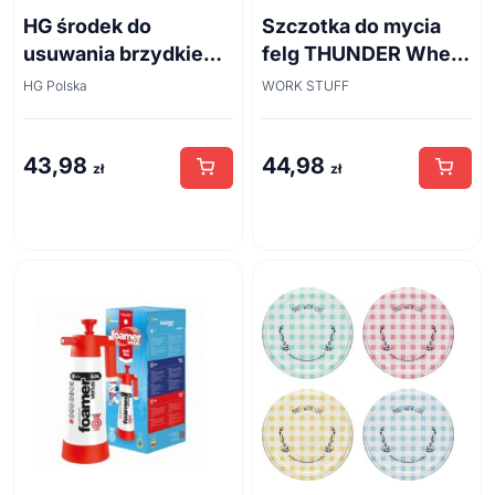
HG środek do
Szczotka do mycia
usuwania brzydkiego
felg THUNDER Wheel
zapachu z odpływów
Brush 45cm
HG Polska
WORK STUFF
kanalizacyjnych
500ml
43,98
44,98
zł
zł