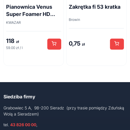
Pianownica Venus
Zakrętka fi 53 kratka
Super Foamer HD
Browin
acid line 2L
KWAZAR
118
zł
0,75
zł
59.00 zł / l
Siedziba firmy
Grabowiec 5 A, 98-200 Sieradz (przy trasie pomiędzy Zduńską
Wolą a Sieradzem)
tel.
43 826 00 00
,