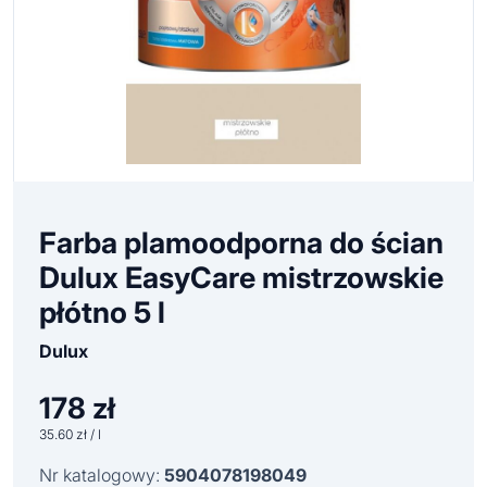
Farba plamoodporna do ścian
Dulux EasyCare mistrzowskie
płótno 5 l
Dulux
178
zł
35.60 zł / l
Nr katalogowy:
5904078198049