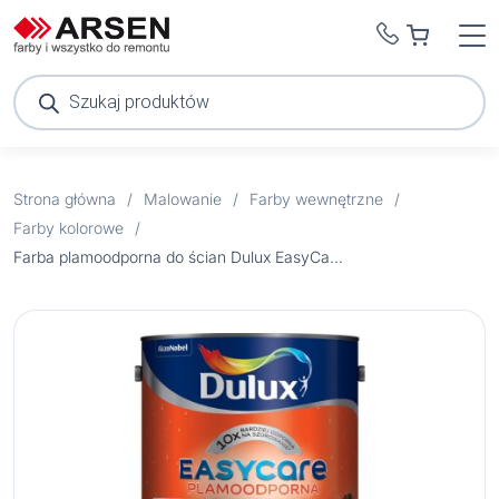
Wyszukiwarka
produktów
Strona główna
/
Malowanie
/
Farby wewnętrzne
/
Farby kolorowe
/
Farba plamoodporna do ścian Dulux EasyCare mistrzowskie płótno 5 l