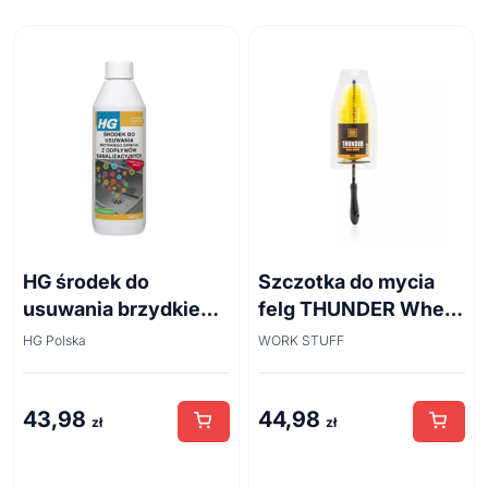
HG środek do
Szczotka do mycia
usuwania brzydkiego
felg THUNDER Wheel
zapachu z odpływów
Brush 45cm
HG Polska
WORK STUFF
kanalizacyjnych
500ml
43,98
44,98
zł
zł