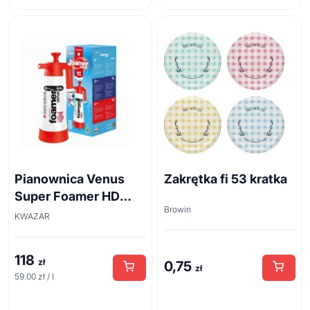
Pianownica Venus
Zakrętka fi 53 kratka
Super Foamer HD
Browin
acid line 2L
KWAZAR
118
zł
0,75
zł
59.00 zł / l