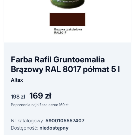
Farba Rafil Gruntoemalia
Brązowy RAL 8017 półmat 5 l
Altax
169
zł
Pierwotna
Aktualna
198
zł
cena
cena
Poprzednia najniższa cena:
169
zł
.
wynosiła:
wynosi:
198 zł.
169 zł.
Nr katalogowy:
5900105557407
Dostępność:
niedostępny