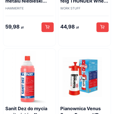
metalu Niebieski
felg THUNDER Wheel
połysk 0,7 l
Brush 45cm
HAMMERITE
WORK STUFF
59,98
44,98
zł
zł
Sanit Dez do mycia
Pianownica Venus