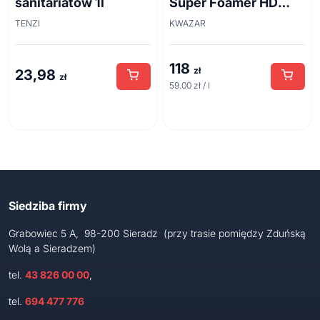
sanitariatów 1l
Super Foamer HD
acid line 2L
TENZI
KWAZAR
118
zł
23,98
zł
59.00 zł / l
Siedziba firmy
Grabowiec 5 A, 98-200 Sieradz (przy trasie pomiędzy Zduńską
Wolą a Sieradzem)
tel.
43 826 00 00
,
tel.
694 477 776