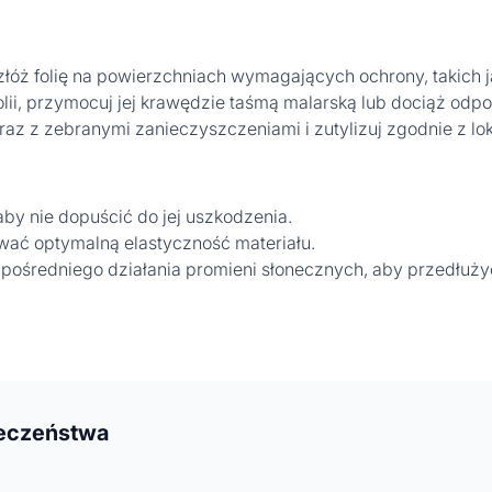
óż folię na powierzchniach wymagających ochrony, takich ja
lii, przymocuj jej krawędzie taśmą malarską lub dociąż odp
wraz z zebranymi zanieczyszczeniami i zutylizuj zgodnie z 
 aby nie dopuścić do jej uszkodzenia.
wać optymalną elastyczność materiału.
pośredniego działania promieni słonecznych, aby przedłużyć
ieczeństwa