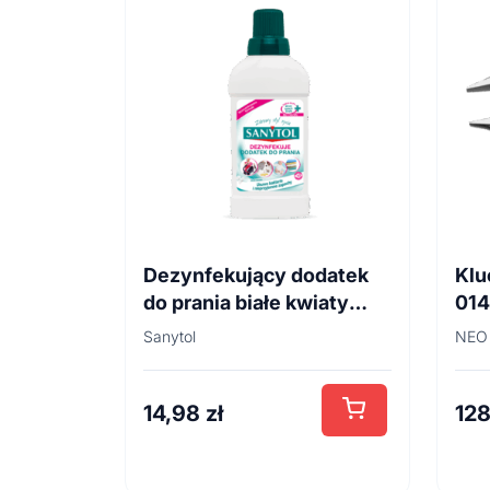
Dezynfekujący dodatek
Klu
do prania białe kwiaty
01
500ml
Sanytol
NEO
14,98
zł
12