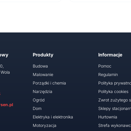
towy
Produkty
Informacje
10,
Budowa
Pomoc
 Wola
Malowanie
Regulamin
Porządki i chemia
Polityka prywatno
Narzędzia
Polityka cookies
5
Ogród
Zwrot zużytego s
sen.pl
Dom
Sklepy stacjonar
Elektryka i elektronika
Hurtownia
Motoryzacja
Strefa wykonaw