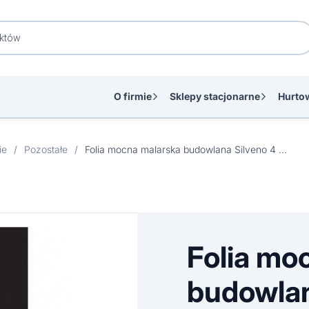
O firmie
Sklepy stacjonarne
Hurto
ie
/
Pozostałe
/
Folia mocna malarska budowlana Silveno 4 x 5 m
Folia mo
budowlan