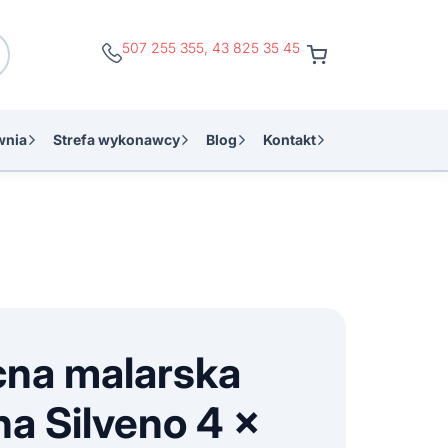
507 255 355
,
43 825 35 45
wnia
Strefa wykonawcy
Blog
Kontakt
cna malarska
a Silveno 4 x