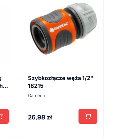
g
Szybkozłącze węża 1/2"
h
18215
Gardena
26,98
zł