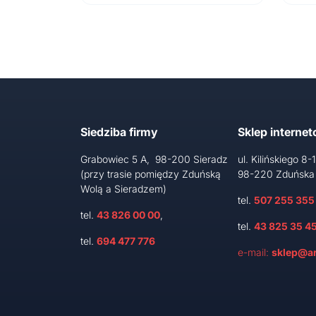
Siedziba firmy
Sklep interne
Grabowiec 5 A, 98-200 Sieradz
ul. Kilińskiego 8-
(przy trasie pomiędzy Zduńską
98-220 Zduńska
Wolą a Sieradzem)
tel.
507 255 355
tel.
43 826 00 00
,
tel.
43 825 35 4
tel.
694 477 776
e-mail:
sklep@ar