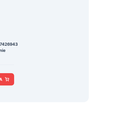
7426943
nie
A