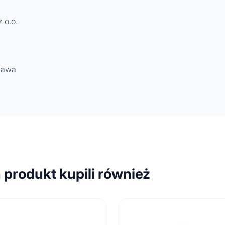
 o.o.
zawa
n produkt kupili również