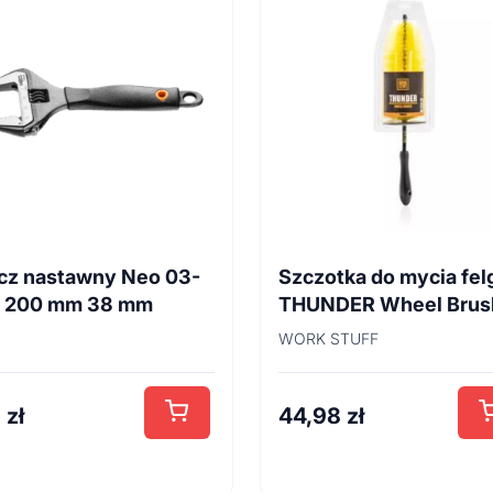
cz nastawny Neo 03-
Szczotka do mycia fel
4 200 mm 38 mm
THUNDER Wheel Brus
45cm
WORK STUFF
8
zł
44,98
zł