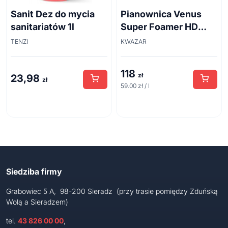
Sanit Dez do mycia
Pianownica Venus
sanitariatów 1l
Super Foamer HD
acid line 2L
TENZI
KWAZAR
118
zł
23,98
zł
59.00 zł / l
Siedziba firmy
Grabowiec 5 A, 98-200 Sieradz (przy trasie pomiędzy Zduńską
Wolą a Sieradzem)
tel.
43 826 00 00
,