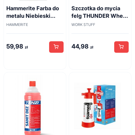
Hammerite Farba do
Szczotka do mycia
metalu Niebieski
felg THUNDER Wheel
połysk 0,7 l
Brush 45cm
HAMMERITE
WORK STUFF
59,98
44,98
zł
zł