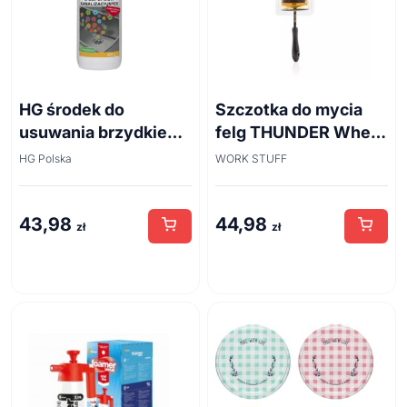
HG środek do
Szczotka do mycia
usuwania brzydkiego
felg THUNDER Wheel
zapachu z odpływów
Brush 45cm
HG Polska
WORK STUFF
kanalizacyjnych
500ml
43,98
44,98
zł
zł