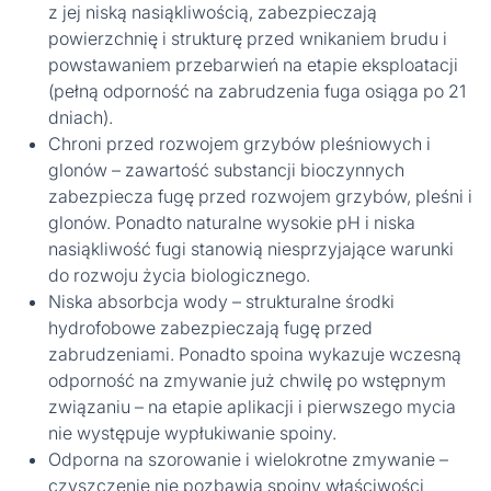
z jej niską nasiąkliwością, zabezpieczają
powierzchnię i strukturę przed wnikaniem brudu i
powstawaniem przebarwień na etapie eksploatacji
(pełną odporność na zabrudzenia fuga osiąga po 21
dniach).
Chroni przed rozwojem grzybów pleśniowych i
glonów – zawartość substancji bioczynnych
zabezpiecza fugę przed rozwojem grzybów, pleśni i
glonów. Ponadto naturalne wysokie pH i niska
nasiąkliwość fugi stanowią niesprzyjające warunki
do rozwoju życia biologicznego.
Niska absorbcja wody – strukturalne środki
hydrofobowe zabezpieczają fugę przed
zabrudzeniami. Ponadto spoina wykazuje wczesną
odporność na zmywanie już chwilę po wstępnym
związaniu – na etapie aplikacji i pierwszego mycia
nie występuje wypłukiwanie spoiny.
Odporna na szorowanie i wielokrotne zmywanie –
czyszczenie nie pozbawia spoiny właściwości