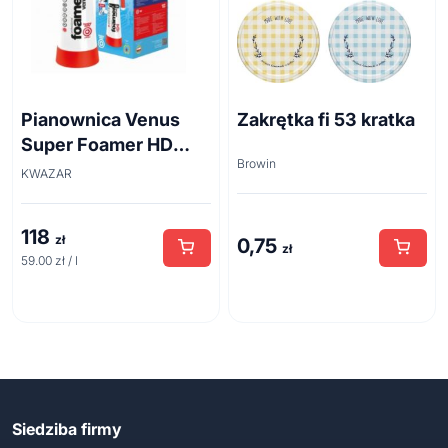
Pianownica Venus
Zakrętka fi 53 kratka
Super Foamer HD
Browin
acid line 2L
KWAZAR
118
zł
0,75
zł
59.00 zł / l
Siedziba firmy