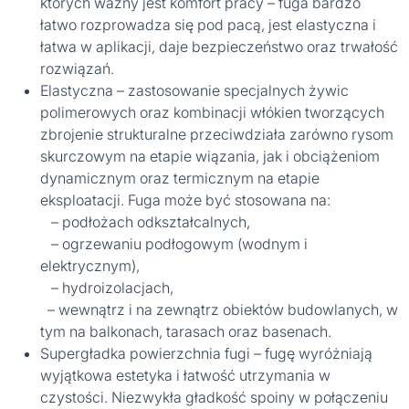
których ważny jest komfort pracy – fuga bardzo
łatwo rozprowadza się pod pacą, jest elastyczna i
łatwa w aplikacji, daje bezpieczeństwo oraz trwałość
rozwiązań.
Elastyczna – zastosowanie specjalnych żywic
polimerowych oraz kombinacji włókien tworzących
zbrojenie strukturalne przeciwdziała zarówno rysom
skurczowym na etapie wiązania, jak i obciążeniom
dynamicznym oraz termicznym na etapie
eksploatacji. Fuga może być stosowana na:
– podłożach odkształcalnych,
– ogrzewaniu podłogowym (wodnym i
elektrycznym),
– hydroizolacjach,
– wewnątrz i na zewnątrz obiektów budowlanych, w
tym na balkonach, tarasach oraz basenach.
Supergładka powierzchnia fugi – fugę wyróżniają
wyjątkowa estetyka i łatwość utrzymania w
czystości. Niezwykła gładkość spoiny w połączeniu