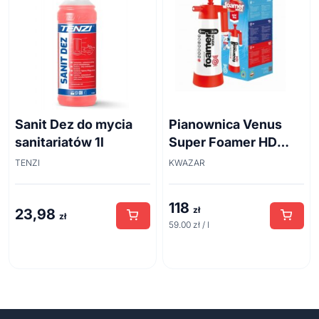
Sanit Dez do mycia
Pianownica Venus
sanitariatów 1l
Super Foamer HD
acid line 2L
TENZI
KWAZAR
118
zł
23,98
zł
59.00 zł / l