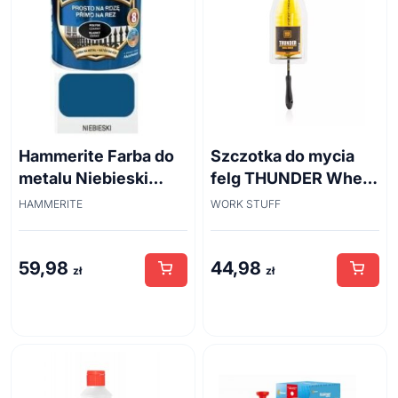
Hammerite Farba do
Szczotka do mycia
metalu Niebieski
felg THUNDER Wheel
połysk 0,7 l
Brush 45cm
HAMMERITE
WORK STUFF
59,98
44,98
zł
zł