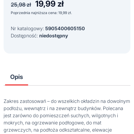
19,99
zł
Pierwotna
Aktualna
25,98
zł
cena
cena
Poprzednia najniższa cena:
19,99
zł
.
wynosiła:
wynosi:
25,98 zł.
19,99 zł.
Nr katalogowy:
5905400605150
Dostępność:
niedostępny
Opis
Zakres zastosowań – do wszelkich okładzin na dowolnym
podłożu, wewnątrz i na zewnątrz budynków. Polecana
jest zarówno do pomieszczeń suchych, wilgotnych i
mokrych, na ogrzewanie podłogowe, do mat
grzewczych, na podłoża odkształcalne, elewacje