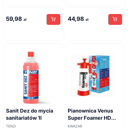
59,98
44,98
zł
zł
Sanit Dez do mycia
Pianownica Venus
sanitariatów 1l
Super Foamer HD
acid line 2L
TENZI
KWAZAR