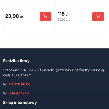
118
zł
23,98
zł
59.00 zł / l
Siedziba firmy
Grabowiec 5 A, 98-200 Sieradz (przy trasie pomiędzy Zduńską
Wolą a Sieradzem)
tel.
43 826 00 00
,
tel.
694 477 776
Sklep internetowy