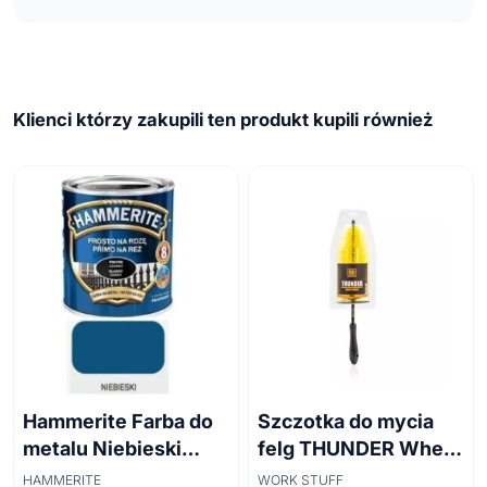
Klienci którzy zakupili ten produkt kupili również
Hammerite Farba do
Szczotka do mycia
metalu Niebieski
felg THUNDER Wheel
połysk 0,7 l
Brush 45cm
HAMMERITE
WORK STUFF