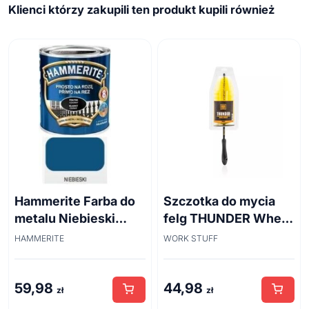
Klienci którzy zakupili ten produkt kupili również
Hammerite Farba do
Szczotka do mycia
metalu Niebieski
felg THUNDER Wheel
połysk 0,7 l
Brush 45cm
HAMMERITE
WORK STUFF
59,98
44,98
zł
zł