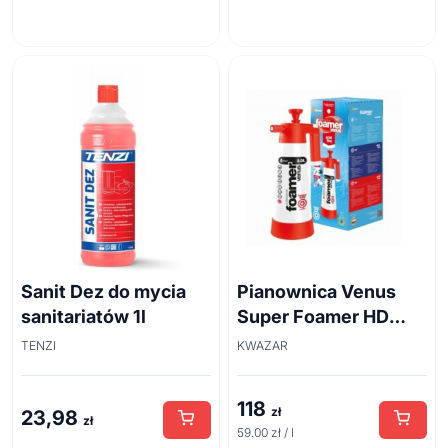
Sanit Dez do mycia
Pianownica Venus
sanitariatów 1l
Super Foamer HD
acid line 2L
TENZI
KWAZAR
118
zł
23,98
zł
59.00 zł / l