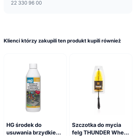
22 330 96 00
Klienci którzy zakupili ten produkt kupili również
HG środek do
Szczotka do mycia
usuwania brzydkiego
felg THUNDER Wheel