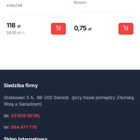
Browin
acid line 2L
KWAZAR
118
zł
0,75
zł
59.00 zł / l
Siedziba firmy
Grabowiec 5 A, 98-200 Sieradz (przy trasie pomiędzy Zduńską
Wolą a Sieradzem)
tel.
43 826 00 00
,
tel.
694 477 776
Sklep internetowy