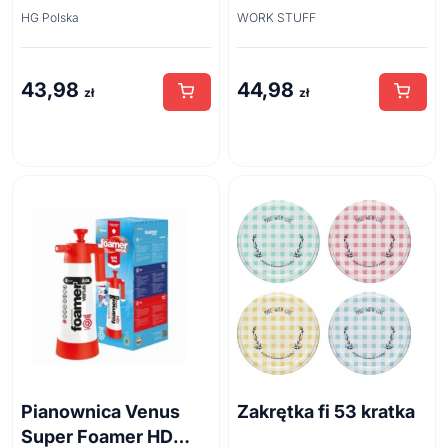
zapachu z odpływów
Brush 45cm
HG Polska
WORK STUFF
kanalizacyjnych
500ml
43,98
44,98
zł
zł
Pianownica Venus
Zakrętka fi 53 kratka
Super Foamer HD