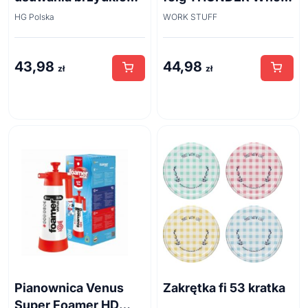
zapachu z odpływów
Brush 45cm
HG Polska
WORK STUFF
kanalizacyjnych
500ml
43,98
44,98
zł
zł
Pianownica Venus
Zakrętka fi 53 kratka
Super Foamer HD