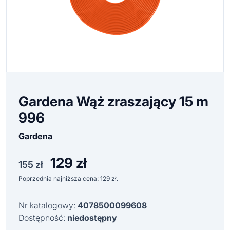
Gardena Wąż zraszający 15 m
996
Gardena
129
zł
Pierwotna
Aktualna
155
zł
cena
cena
Poprzednia najniższa cena:
129
zł
.
wynosiła:
wynosi:
155 zł.
129 zł.
Nr katalogowy:
4078500099608
Dostępność:
niedostępny