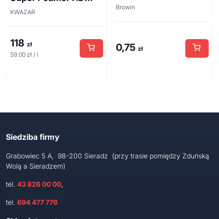
Browin
acid line 2L
KWAZAR
118
zł
0,75
zł
59.00 zł / l
Siedziba firmy
Grabowiec 5 A, 98-200 Sieradz (przy trasie pomiędzy Zduńską
Wolą a Sieradzem)
tel.
43 826 00 00
,
tel.
694 477 776