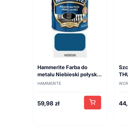
Hammerite Farba do
Szc
metalu Niebieski połysk
TH
0,7 l
45
HAMMERITE
WOR
59,98
zł
44