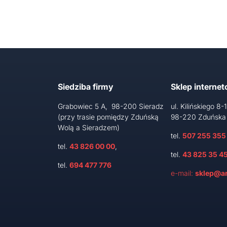
Siedziba firmy
Sklep interne
Grabowiec 5 A, 98-200 Sieradz
ul. Kilińskiego 8-
(przy trasie pomiędzy Zduńską
98-220 Zduńska
Wolą a Sieradzem)
tel.
507 255 355
tel.
43 826 00 00
,
tel.
43 825 35 4
tel.
694 477 776
e-mail:
sklep@ar