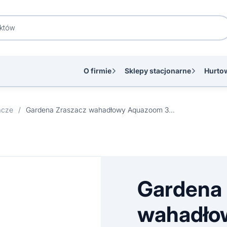
O firmie
Sklepy stacjonarne
Hurto
acze
/
Gardena Zraszacz wahadłowy Aquazoom 350/3 1977
Gardena 
wahadło