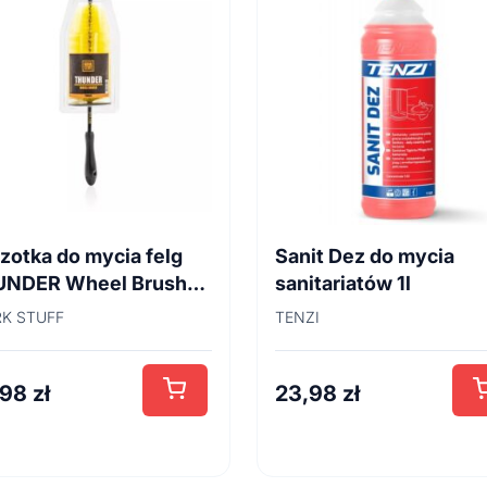
zotka do mycia felg
Sanit Dez do mycia
UNDER Wheel Brush
sanitariatów 1l
cm
K STUFF
TENZI
,98
zł
23,98
zł