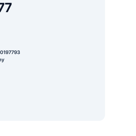
77
0197793
ny