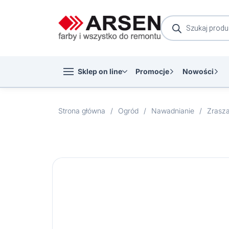
Wyszukiwarka
produktów
Sklep on line
Promocje
Nowości
Strona główna
/
Ogród
/
Nawadnianie
/
Zrasz