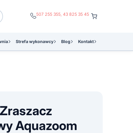
507 255 355
,
43 825 35 45
wnia
Strefa wykonawcy
Blog
Kontakt
Zraszacz
wy Aquazoom