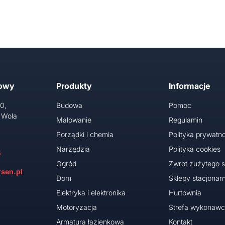
towy
Produkty
Informacje
10,
Budowa
Pomoc
 Wola
Malowanie
Regulamin
Porządki i chemia
Polityka prywatno
Narzędzia
Polityka cookies
5
Ogród
Zwrot zużytego s
sen.pl
Dom
Sklepy stacjonar
Elektryka i elektronika
Hurtownia
Motoryzacja
Strefa wykonaw
Armatura łazienkowa
Kontakt