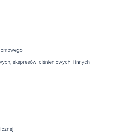
domowego.
wych, ekspresów ciśnieniowych i innych
icznej.