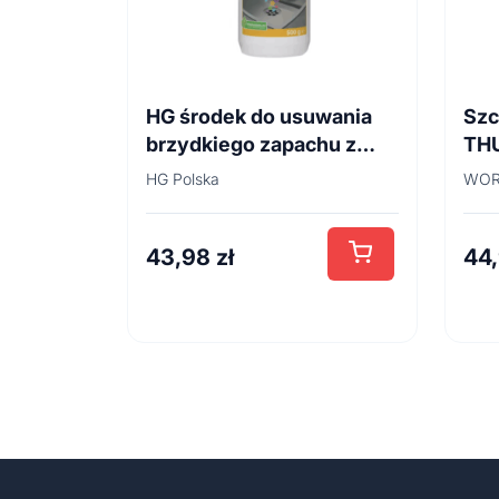
HG środek do usuwania
Szc
brzydkiego zapachu z
TH
odpływów
45
HG Polska
WOR
kanalizacyjnych 500ml
43,98
zł
44