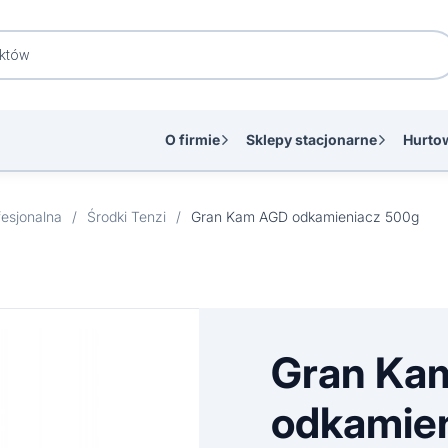
O firmie
Sklepy stacjonarne
Hurto
esjonalna
/
Środki Tenzi
/
Gran Kam AGD odkamieniacz 500g
Gran Ka
odkamie