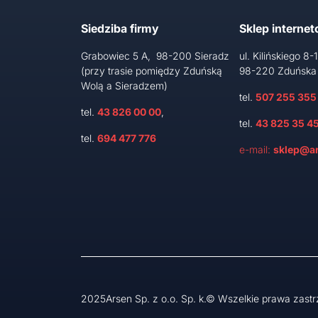
Siedziba firmy
Sklep interne
Grabowiec 5 A, 98-200 Sieradz
ul. Kilińskiego 8-
(przy trasie pomiędzy Zduńską
98-220 Zduńska
Wolą a Sieradzem)
tel.
507 255 355
tel.
43 826 00 00
,
tel.
43 825 35 4
tel.
694 477 776
e-mail:
sklep@ar
2025Arsen Sp. z o.o. Sp. k.© Wszelkie prawa zast