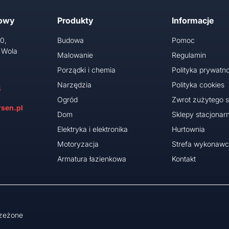
towy
Produkty
Informacje
10,
Budowa
Pomoc
 Wola
Malowanie
Regulamin
Porządki i chemia
Polityka prywatno
Narzędzia
Polityka cookies
5
Ogród
Zwrot zużytego s
sen.pl
Dom
Sklepy stacjonar
Elektryka i elektronika
Hurtownia
Motoryzacja
Strefa wykonaw
Armatura łazienkowa
Kontakt
rzeżone