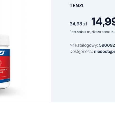
TENZI
14,9
Pierwo
34,98
zł
cena
Poprzednia najniższa cena:
14
wynosi
Nr katalogowy:
590092
34,98 z
Dostępność:
niedostęp