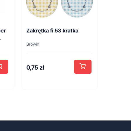
per
Zakrętka fi 53 kratka
L
Browin
0,75
zł