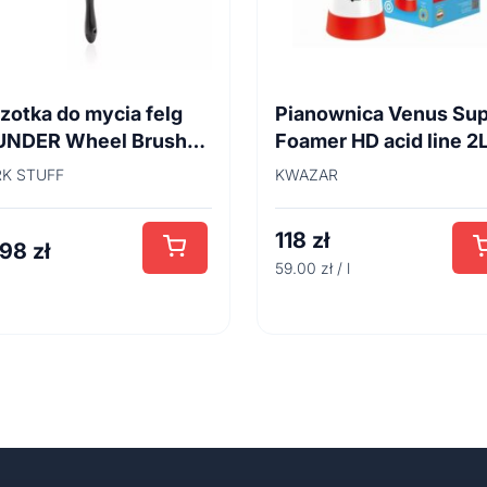
zotka do mycia felg
Pianownica Venus Su
UNDER Wheel Brush
Foamer HD acid line 2
cm
K STUFF
KWAZAR
118
zł
,98
zł
59.00 zł / l