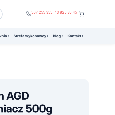
507 255 355
,
43 825 35 45
wnia
Strefa wykonawcy
Blog
Kontakt
m AGD
niacz 500g