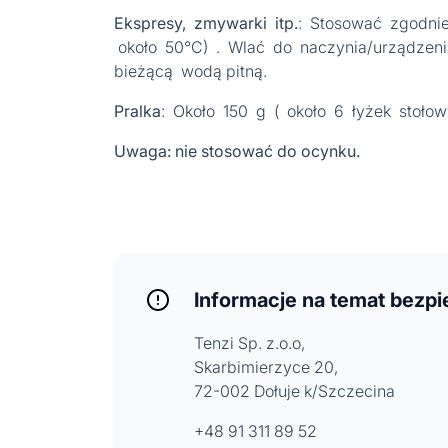
Ekspresy, zmywarki itp.
: Stosować zgodnie
około 50°C) . Wlać do naczynia/urządzenia,
bieżącą wodą pitną.
Pralka
: Około 150 g ( około 6 łyżek stołow
Uwaga: nie stosować do ocynku.
Informacje na temat bezp
Tenzi Sp. z.o.o,
Skarbimierzyce 20,
72-002 Dołuje k/Szczecina
+48 91 311 89 52