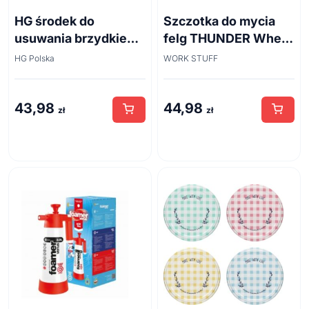
HG środek do
Szczotka do mycia
usuwania brzydkiego
felg THUNDER Wheel
zapachu z odpływów
Brush 45cm
HG Polska
WORK STUFF
kanalizacyjnych
500ml
43,98
44,98
zł
zł