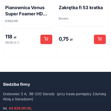
Pianownica Venus
Zakrętka fi 53 kratka
Super Foamer HD
Browin
acid line 2L
KWAZAR
118
zł
0,75
zł
59.00 zł / l
Siedziba firmy
Grabowiec 5 A, 98-200 Sieradz (przy trasie pomiędzy Zduńską
Wolą a Sieradzem)
tel.
43 826 00 00
,