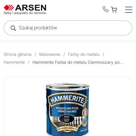
Wyszukiwarka
produktów
Strona główna
/
Malowanie
/
Farby do metalu
/
Hammerite
/
Hammerite Farba do metalu Ciemnoszary połysk 0,25 l