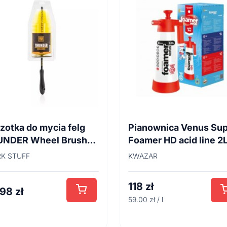
zotka do mycia felg
Pianownica Venus Su
UNDER Wheel Brush
Foamer HD acid line 2
cm
K STUFF
KWAZAR
118
zł
,98
zł
59.00 zł / l