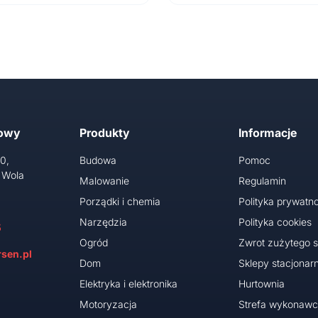
towy
Produkty
Informacje
10,
Budowa
Pomoc
 Wola
Malowanie
Regulamin
Porządki i chemia
Polityka prywatno
Narzędzia
Polityka cookies
5
Ogród
Zwrot zużytego s
sen.pl
Dom
Sklepy stacjonar
Elektryka i elektronika
Hurtownia
Motoryzacja
Strefa wykonaw