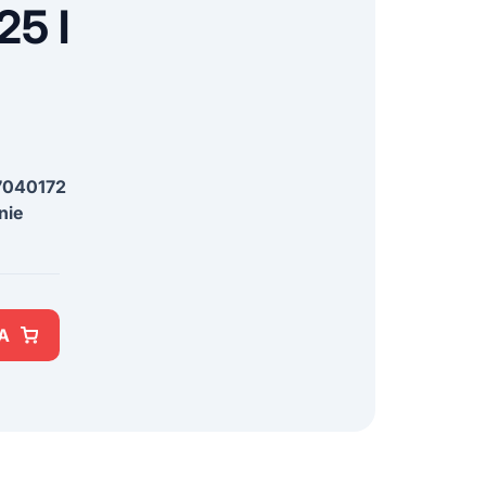
25 l
7040172
nie
A