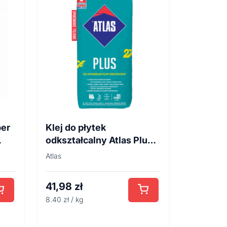
per
Klej do płytek
L
odkształcalny Atlas Plus 5
kg
Atlas
41,98
zł
8.40 zł / kg