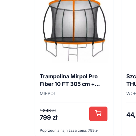
Trampolina Mirpol Pro
Szc
Fiber 10 FT 305 cm +
TH
siatka
45
MIRPOL
WOR
1 248
zł
44
799
zł
Pierwotna
Aktualna
cena
cena
Poprzednia najniższa cena:
799
zł
.
wynosiła:
wynosi: