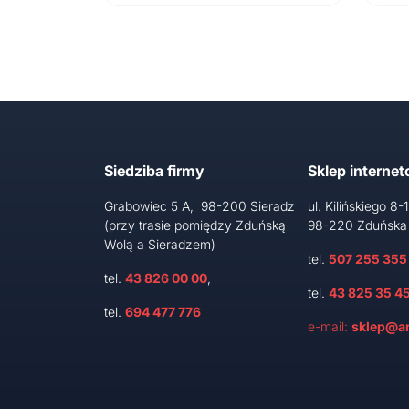
1
799 zł.
248 zł.
Siedziba firmy
Sklep interne
Grabowiec 5 A, 98-200 Sieradz
ul. Kilińskiego 8-
(przy trasie pomiędzy Zduńską
98-220 Zduńska
Wolą a Sieradzem)
tel.
507 255 355
tel.
43 826 00 00
,
tel.
43 825 35 4
tel.
694 477 776
e-mail:
sklep@ar