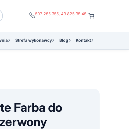
507 255 355
,
43 825 35 45
wnia
Strefa wykonawcy
Blog
Kontakt
e Farba do
Czerwony