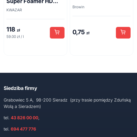
Super Foamer HD
Browin
acid line 2L
KWAZAR
118
zł
0,75
zł
59.00 zł / l
Siedziba firmy
Grabowiec 5 A, 98-200 Sieradz (przy trasie pomiędzy Zduńską
Wolą a Sieradzem)
tel.
43 826 00 00
,
tel.
694 477 776