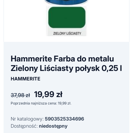
Hammerite Farba do metalu
Zielony Liściasty połysk 0,25 l
HAMMERITE
19,99
zł
Pierwotna
Aktualna
37,98
zł
cena
cena
Poprzednia najniższa cena:
19,99
zł
.
wynosiła:
wynosi:
37,98 zł.
19,99 zł.
Nr katalogowy:
5903525334696
Dostępność:
niedostępny