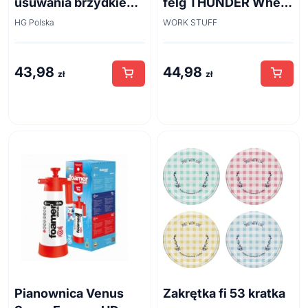
usuwania brzydkiego
felg THUNDER Wheel
zapachu z odpływów
Brush 45cm
HG Polska
WORK STUFF
kanalizacyjnych
500ml
43,98
44,98
zł
zł
Pianownica Venus
Zakrętka fi 53 kratka