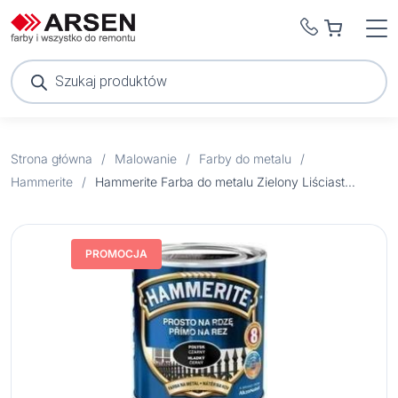
Wyszukiwarka
produktów
Strona główna
/
Malowanie
/
Farby do metalu
/
Hammerite
/
Hammerite Farba do metalu Zielony Liściasty połysk 0,25 l
PROMOCJA