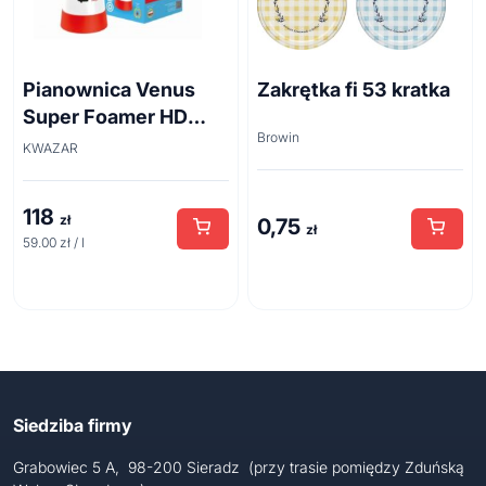
Pianownica Venus
Zakrętka fi 53 kratka
Super Foamer HD
Browin
acid line 2L
KWAZAR
118
zł
0,75
zł
59.00 zł / l
Siedziba firmy
Grabowiec 5 A, 98-200 Sieradz (przy trasie pomiędzy Zduńską