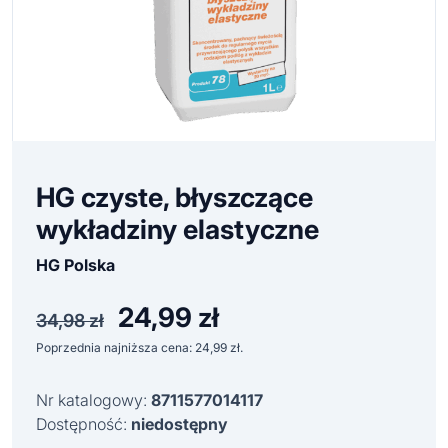
HG czyste, błyszczące
wykładziny elastyczne
HG Polska
24,99
zł
Pierwotna
Aktualna
34,98
zł
cena
cena
Poprzednia najniższa cena:
24,99
zł
.
wynosiła:
wynosi:
34,98 zł.
24,99 zł.
Nr katalogowy:
8711577014117
Dostępność:
niedostępny