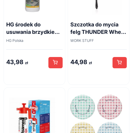
HG środek do
Szczotka do mycia
usuwania brzydkiego
felg THUNDER Wheel
zapachu z odpływów
Brush 45cm
HG Polska
WORK STUFF
kanalizacyjnych
500ml
43,98
44,98
zł
zł