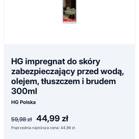
HG impregnat do skóry
zabezpieczający przed wodą,
olejem, tłuszczem i brudem
300ml
HG Polska
44,99
zł
Pierwotna
Aktualna
59,98
zł
cena
cena
Poprzednia najniższa cena:
44,99
zł
.
wynosiła:
wynosi: