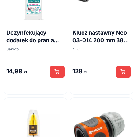
Dezynfekujący
Klucz nastawny Neo
dodatek do prania
03-014 200 mm 38
białe kwiaty 500ml
mm
Sanytol
NEO
14,98
128
zł
zł