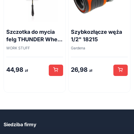
Szczotka do mycia
Szybkozłącze węża
felg THUNDER Wheel
1/2" 18215
Brush 45cm
WORK STUFF
Gardena
44,98
26,98
zł
zł
Siedziba firmy