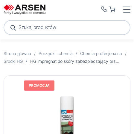
Wyszukiwarka
produktów
Strona główna
/
Porządki i chemia
/
Chemia profesjonalna
/
Środki HG
/
HG impregnat do skóry zabezpieczający przed wodą, olejem, tłuszczem i brudem 300ml
PROMOCJA