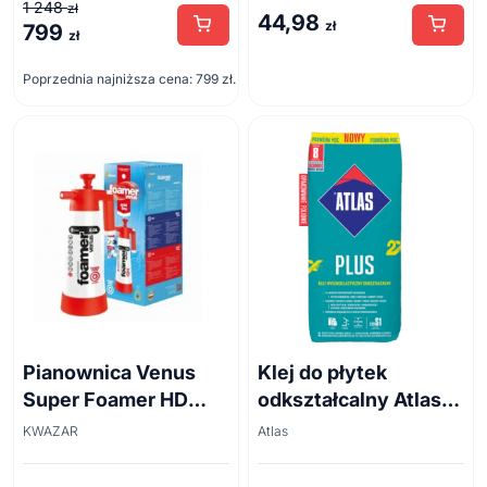
1 248
zł
44,98
zł
799
Pierwotna
Aktualna
zł
cena
cena
Poprzednia najniższa cena:
799
zł
.
wynosiła:
wynosi:
1
799 zł.
248 zł.
Pianownica Venus
Klej do płytek
Super Foamer HD
odkształcalny Atlas
acid line 2L
Plus 5 kg
KWAZAR
Atlas