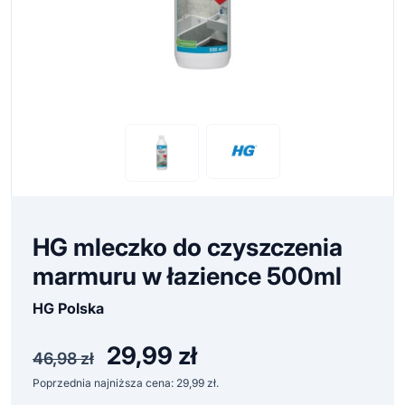
HG mleczko do czyszczenia
marmuru w łazience 500ml
HG Polska
29,99
zł
Pierwotna
Aktualna
46,98
zł
cena
cena
Poprzednia najniższa cena:
29,99
zł
.
wynosiła:
wynosi: