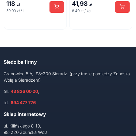
118
41,98
zł
zł
59.00 zł / l
8.40 zł / kg
Siedziba firmy
Grabowiec 5 A, 98-200 Sieradz (przy trasie pomiędzy Zduńską
Wolą a Sieradzem)
tel.
43 826 00 00
,
tel.
694 477 776
Sklep internetowy
ul. Kilińskiego 8-10,
98-220 Zduńska Wola