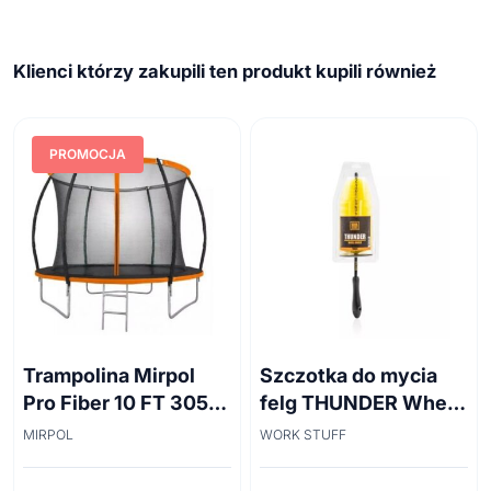
Klienci którzy zakupili ten produkt kupili również
PROMOCJA
Trampolina Mirpol
Szczotka do mycia
Pro Fiber 10 FT 305
felg THUNDER Wheel
cm + siatka
Brush 45cm
MIRPOL
WORK STUFF