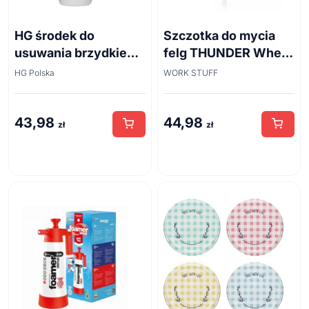
HG środek do
Szczotka do mycia
usuwania brzydkiego
felg THUNDER Wheel
zapachu z odpływów
Brush 45cm
HG Polska
WORK STUFF
kanalizacyjnych
500ml
43,98
44,98
zł
zł