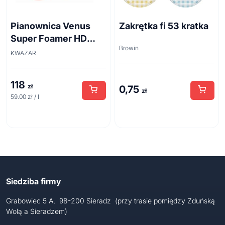
Pianownica Venus
Zakrętka fi 53 kratka
Super Foamer HD
Browin
acid line 2L
KWAZAR
118
zł
0,75
zł
59.00 zł / l
Siedziba firmy
Grabowiec 5 A, 98-200 Sieradz (przy trasie pomiędzy Zduńską
Wolą a Sieradzem)