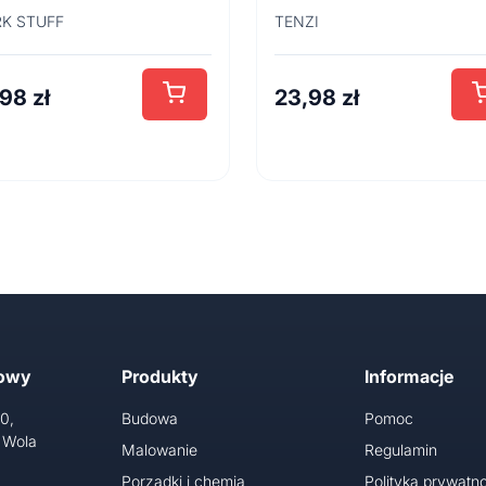
cm
K STUFF
TENZI
,98
zł
23,98
zł
towy
Produkty
Informacje
10,
Budowa
Pomoc
 Wola
Malowanie
Regulamin
Porządki i chemia
Polityka prywatno