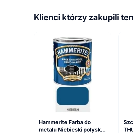
Klienci którzy zakupili te
Hammerite Farba do
Szc
metalu Niebieski połysk
TH