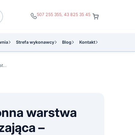
507 255 355
,
43 825 35 45
wnia
Strefa wykonawcy
Blog
Kontakt
HG ochronna warstwa nabłyszczająca – satynowy połysk 1l
onna warstwa
zająca –