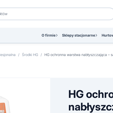
O firmie
Sklepy stacjonarne
Hurto
esjonalna
/
Środki HG
/
HG ochr
nabłyszc