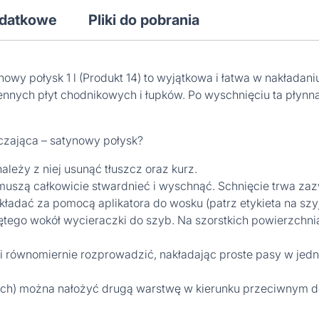
odatkowe
Pliki do pobrania
wy połysk 1 l (Produkt 14) to wyjątkowa i łatwa w nakładan
nych płyt chodnikowych i łupków. Po wyschnięciu ta płynna e
zająca – satynowy połysk?
ależy z niej usunąć tłuszcz oraz kurz.
muszą całkowicie stwardnieć i wyschnąć. Schnięcie trwa zaz
kładać za pomocą aplikatora do wosku (patrz etykieta na szy
iętego wokół wycieraczki do szyb. Na szorstkich powierzchni
ę i równomiernie rozprowadzić, nakładając proste pasy w je
tach) można nałożyć drugą warstwę w kierunku przeciwnym d