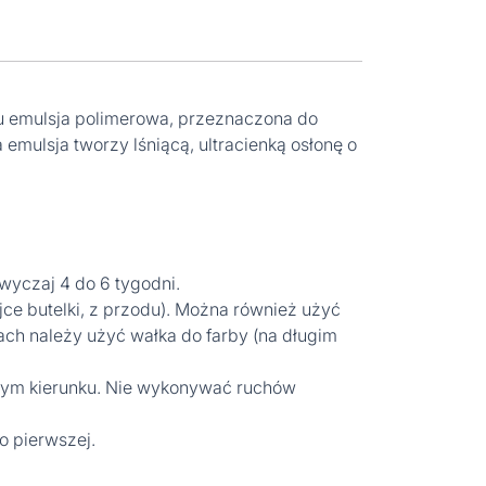
iu emulsja polimerowa, przeznaczona do
mulsja tworzy lśniącą, ultracienką osłonę o
wyczaj 4 do 6 tygodni.
jce butelki, z przodu). Można również użyć
ach należy użyć wałka do farby (na długim
dnym kierunku. Nie wykonywać ruchów
o pierwszej.