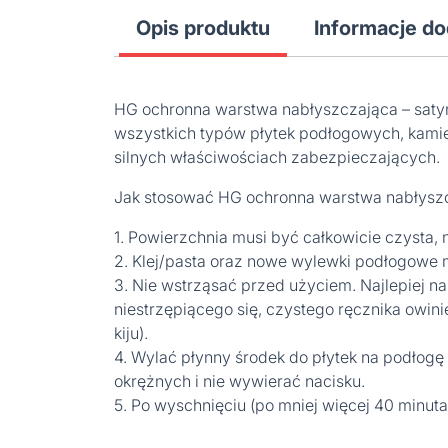
Opis produktu
Informacje d
HG ochronna warstwa nabłyszczająca – satyno
wszystkich typów płytek podłogowych, kamien
silnych właściwościach zabezpieczających.
Jak stosować HG ochronna warstwa nabłyszc
1. Powierzchnia musi być całkowicie czysta, n
2. Klej/pasta oraz nowe wylewki podłogowe 
3. Nie wstrząsać przed użyciem. Najlepiej na
niestrzępiącego się, czystego ręcznika owin
kiju).
4. Wylać płynny środek do płytek na podłog
okrężnych i nie wywierać nacisku.
5. Po wyschnięciu (po mniej więcej 40 minu