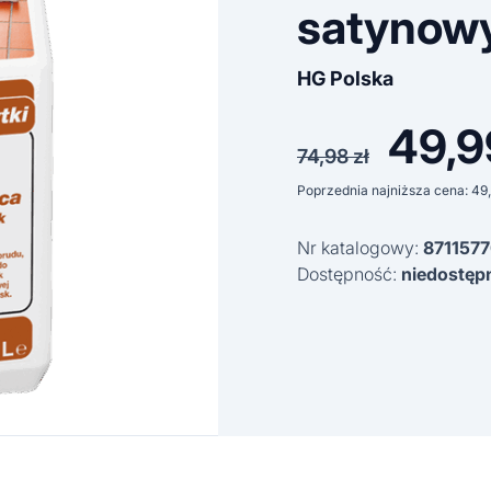
satynowy
HG Polska
49,
Pierwo
74,98
zł
cena
Poprzednia najniższa cena:
49
wynosił
Nr katalogowy:
871157
74,98 z
Dostępność:
niedostęp