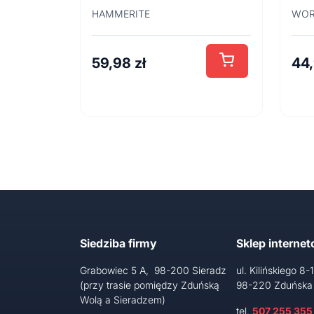
0,7 l
45
HAMMERITE
WOR
59,98
zł
44
Siedziba firmy
Sklep interne
Grabowiec 5 A, 98-200 Sieradz
ul. Kilińskiego 8-
(przy trasie pomiędzy Zduńską
98-220 Zduńska
Wolą a Sieradzem)
tel.
507 255 355