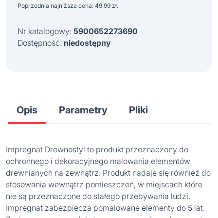
wynosiła:
wynosi:
Poprzednia najniższa cena:
49,99
zł
.
69,98 zł.
49,99 zł.
Nr katalogowy:
5900652273690
Dostępność:
niedostępny
Opis
Parametry
Pliki
Impregnat Drewnostyl to produkt przeznaczony do
ochronnego i dekoracyjnego malowania elementów
drewnianych na zewnątrz. Produkt nadaje się również do
stosowania wewnątrz pomieszczeń, w miejscach które
nie są przeznaczone do stałego przebywania ludzi.
Impregnat zabezpiecza pomalowane elementy do 5 lat.