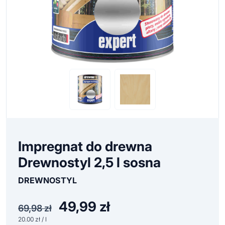
Impregnat do drewna
Drewnostyl 2,5 l sosna
DREWNOSTYL
49,99
zł
Pierwotna
Aktualna
69,98
zł
cena
cena
20.00 zł / l