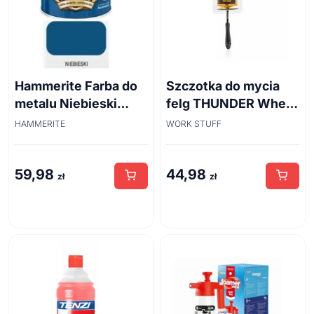
Hammerite Farba do
Szczotka do mycia
metalu Niebieski
felg THUNDER Wheel
połysk 0,7 l
Brush 45cm
HAMMERITE
WORK STUFF
59,98
44,98
zł
zł