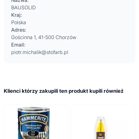
Nazwa:
BAUSOLID
Kraj:
Polska
Adres:
Gościnna 1, 41-500 Chorzów
Email:
piotr.michalik@stofarb.pl
Klienci którzy zakupili ten produkt kupili również