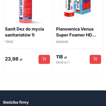
Sanit Dez do mycia
Pianownica Venus
sanitariatów 1l
Super Foamer HD
acid line 2L
TENZI
KWAZAR
118
zł
23,98
zł
59.00 zł / l
Siedziba firmy