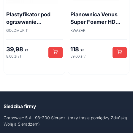
Plastyfikator pod
Pianownica Venus
ogrzewanie
Super Foamer HD
podłogowe i do
acid line 2L
GOLDMURIT
KWAZAR
betonu 5l
39,98
118
zł
zł
8.00 zł / l
59.00 zł / l
Siedziba firmy
Grabowiec 5 A, 98-200 Sieradz (przy trasie pomiędzy Zduńską
Wolą a Sieradzem)