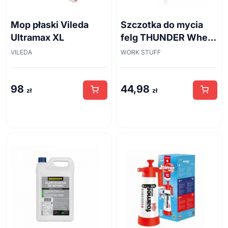
Mop płaski Vileda
Szczotka do mycia
Ultramax XL
felg THUNDER Wheel
Brush 45cm
VILEDA
WORK STUFF
98
44,98
zł
zł