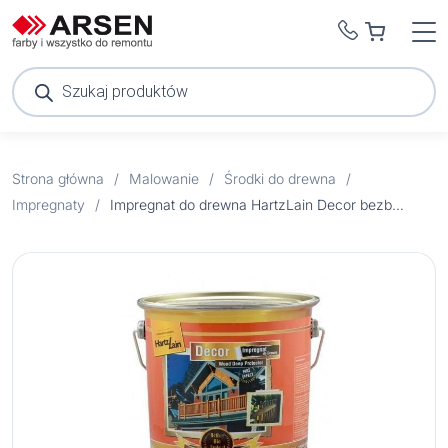
Wyszukiwarka
produktów
Strona główna
/
Malowanie
/
Środki do drewna
/
Impregnaty
/
Impregnat do drewna HartzLain Decor bezbarwny 3 l